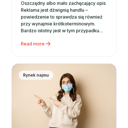
Oszczędny albo mało zachęcający opis
Reklama jest dźwignią handlu –
powiedzenie to sprawdza się również
przy wynajmie krótkoterminowym.
Bardzo istotny jest w tym przypadku
prawdziwy i zachęcający opis, dzięki
Read more
któremu Twoi goście dowiedzą się
wszelkich niezbędnych informacji o
apartamencie, jego lokalizacji,
okolicznych atrakcjach czy
Ważna informacja! Procedury Covid-19
udogodnieniach. Częstym błędem jest
Rynek najmu
bagatelizowanie tej kwestii – niektórzy
wynajmujący sądzą, […]