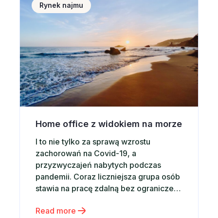
Rynek najmu
związane […]
Home office z widokiem na morze
I to nie tylko za sprawą wzrostu
zachorowań na Covid-19, a
przyzwyczajeń nabytych podczas
pandemii. Coraz liczniejsza grupa osób
stawia na pracę zdalną bez ograniczeń
– wykonywaną w miejscach, które sami
Read more
wybierają, np. apartamencie z