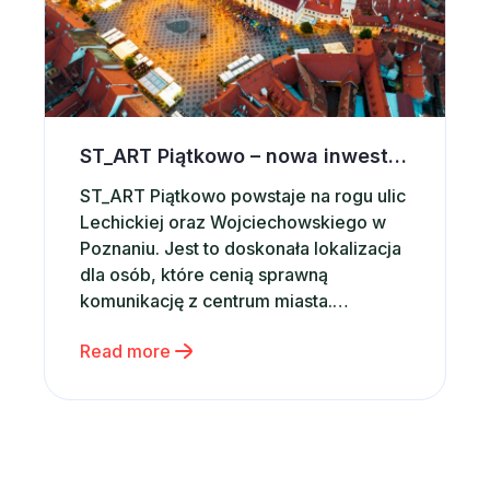
ST_ART Piątkowo – nowa inwestycja w Poznaniu
ST_ART Piątkowo powstaje na rogu ulic
Lechickiej oraz Wojciechowskiego w
Poznaniu. Jest to doskonała lokalizacja
dla osób, które cenią sprawną
komunikację z centrum miasta.
Bezpośrednio przy inwestycji znajduje
Read more
się przystanek autobusowy oraz pętla
tramwajowa. W sąsiedztwie znajdują się
popularne centra handlowe Plaza oraz
Pestka z licznymi sklepami,
restauracjami, kawiarniami oraz kinem
Cinema City. Aktywne osoby […]