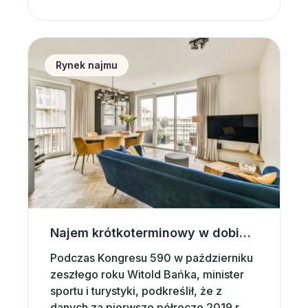
widokiem na morze czy góry. W ten
sposób łączą obowiązki zawodowe z
przyjemnością. – Kilkanaście miesięcy
Najem krótkoterminowy w dobie kryzysu. Condohotel
temu popularny dziś model pozostawał
Rynek najmu
[…]
Najem krótkoterminowy w dobie kryzysu. Condohotele, aparthotele, apartamenty z gwarantowaną stopą zwrotu
Podczas Kongresu 590 w październiku
zeszłego roku Witold Bańka, minister
sportu i turystyki, podkreślił, że z
danych za pierwsze półrocze 2019 r.