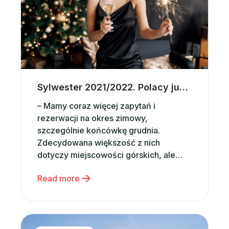
Sylwester 2021/2022. Polacy już rezerwują noclegi
– Mamy coraz więcej zapytań i
rezerwacji na okres zimowy,
szczególnie końcówkę grudnia.
Zdecydowana większość z nich
dotyczy miejscowości górskich, ale
ludzie nastawiają się też na zabawę w
Read more
dużych miastach. Wydaje się, że
powitanie 2022 roku może być huczne,
o ile pandemia nie pokrzyżuje nam
planów, ale chyba wszyscy mamy
Home office z widokiem na morze
wielkie oczekiwania i nadzieje