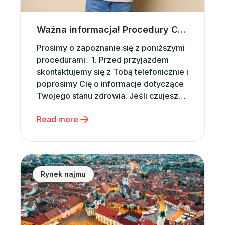
Ważna informacja! Procedury Covid-19
Prosimy o zapoznanie się z poniższymi
procedurami. 1. Przed przyjazdem
skontaktujemy się z Tobą telefonicznie i
poprosimy Cię o informacje dotyczące
Twojego stanu zdrowia. Jeśli czujesz
się źle i masz podwyższoną
Read more
temperaturę, prosimy zrezygnuj z
przyjazdu, gdyż nie będziemy mogli
Cię ugościć. 2. Płatność za rezerwację
odbywa się bezgotówkowo, przed
ST_ART Piątkowo – nowa inwestycja w Poznaniu
przyjazdem. 3. Prosimy, abyś posiadał
Rynek najmu
[…]