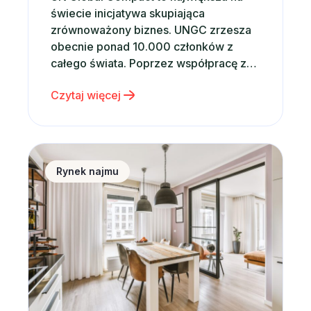
świecie inicjatywa skupiająca
zrównoważony biznes. UNGC zrzesza
obecnie ponad 10.000 członków z
całego świata. Poprzez współpracę z
rządami, międzynarodowymi
Czytaj więcej
organizacjami, firmami i instytucjami
prowadzi szereg ambitnych działań,
stając się katalizatorem globalnych
zmian. Od momentu powołania w 2000
Sytuacja na rynku nieruchomości a wynajem krótko
roku przez Sekretarza Generalnego
Rynek najmu
ONZ – Kofi Annana, UN Global Compact
prowadzi…