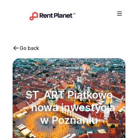
Przejdź do treści
Go back
ST_ART Piątkowo
– nowa inwestycja
w Poznaniu