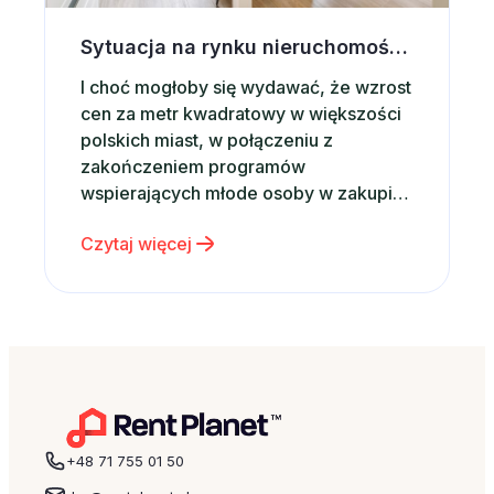
Sytuacja na rynku nieruchomości a wynajem krótkoterminowy
I choć mogłoby się wydawać, że wzrost
cen za metr kwadratowy w większości
polskich miast, w połączeniu z
zakończeniem programów
wspierających młode osoby w zakupie
własnego mieszkania powinny mieć
Czytaj więcej
wpływ na rynkowe tendencje, z opinii
analityków wynika, że sytuacja ta nie
powinna mieć miejsca. Zgodnie z
wynikami opisanymi w styczniowym
raporcie mBanku, na temat rynku…
+48 71 755 01 50