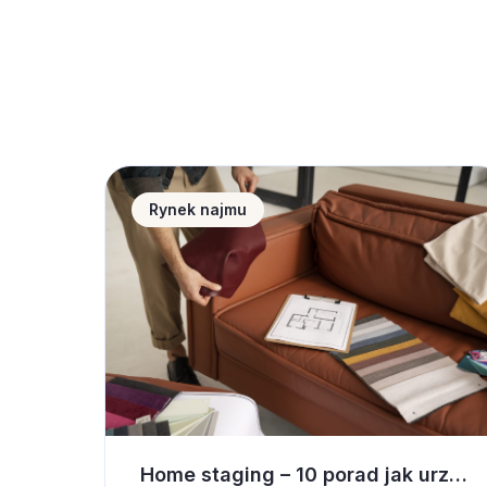
Home staging &#8211; 10 porad jak urządzić
Rynek najmu
Home staging – 10 porad jak urządzić wnętrze pod wynajem krótkoterminowy