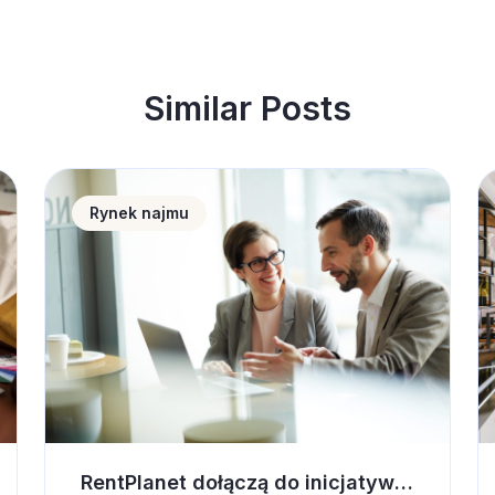
Similar Posts
 wnętrze pod wynajem krótkoterminowy
RentPlanet dołączą do inicjatywy UN Global Compact
S
Rynek najmu
RentPlanet dołączą do inicjatywy UN Global Compact