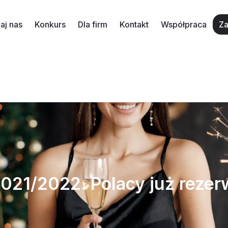
aj nas
Konkurs
Dla firm
Kontakt
Współpraca
Za
021/2022. Polacy już rezer