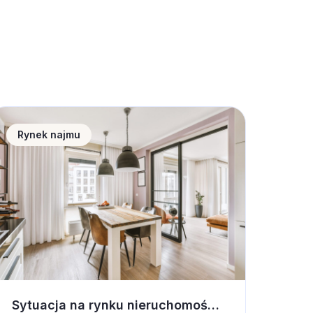
ytuacja na rynku nieruchomości a wynajem krótkotermino
Rynek najmu
Sytuacja na rynku nieruchomości a wynajem krótkoterminowy