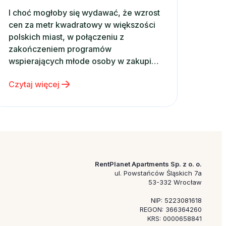
I choć mogłoby się wydawać, że wzrost
cen za metr kwadratowy w większości
polskich miast, w połączeniu z
zakończeniem programów
wspierających młode osoby w zakupie
własnego mieszkania powinny mieć
Czytaj więcej
wpływ na rynkowe tendencje, z opinii
analityków wynika, że sytuacja ta nie
powinna mieć miejsca. Zgodnie z
wynikami opisanymi w styczniowym
raporcie mBanku, na temat rynku…
RentPlanet Apartments Sp. z o. o.
ul. Powstańców Śląskich 7a
53-332 Wrocław
NIP: 5223081618
REGON: 366364260
KRS: 0000658841