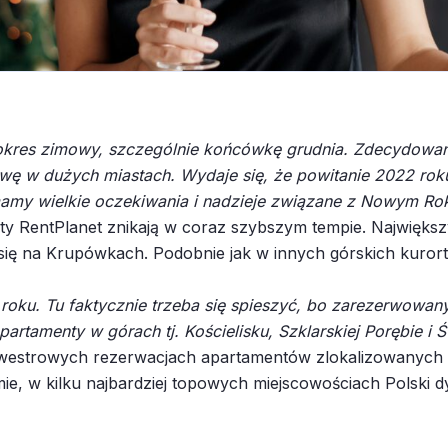
 okres zimowy, szczególnie końcówkę grudnia. Zdecydowa
abawę w dużych miastach. Wydaje się, że powitanie 2022 ro
amy wielkie oczekiwania i nadzieje związane z Nowym Ro
y RentPlanet znikają w coraz szybszym tempie. Największ
ię na Krupówkach. Podobnie jak w innych górskich kurorta
.
e roku. Tu faktycznie trzeba się spieszyć, bo zarezerwow
artamenty w górach tj. Kościelisku, Szklarskiej Porębie i
lwestrowych rezerwacjach apartamentów zlokalizowanych 
mie, w kilku najbardziej topowych miejscowościach Polski 