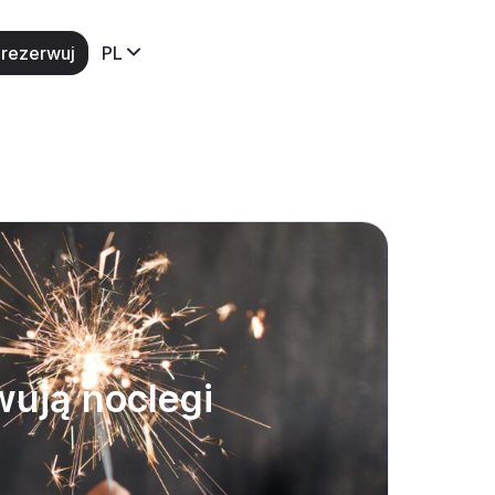
rezerwuj
PL
wują noclegi