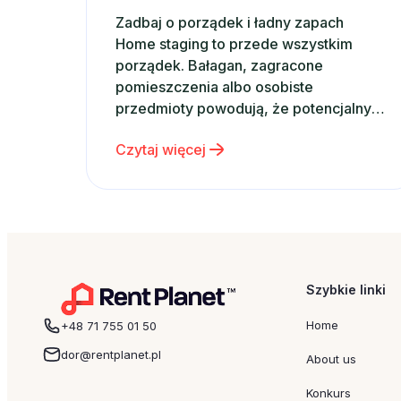
Zadbaj o porządek i ładny zapach
Home staging to przede wszystkim
porządek. Bałagan, zagracone
pomieszczenia albo osobiste
przedmioty powodują, że potencjalny
najemca może szybko poszukać innej
Czytaj więcej
oferty. Zadbaj więc o to, aby
apartament był idealnie czysty,
uporządkowany i gotowy do
natychmiastowego użytkowania –
wtedy zwiększysz szanse na szybki
wynajem krótkoterminowy. Warto także
przewietrzyć mieszkanie lub…
Szybkie linki
Home
+48 71 755 01 50
dor@rentplanet.pl
About us
Konkurs