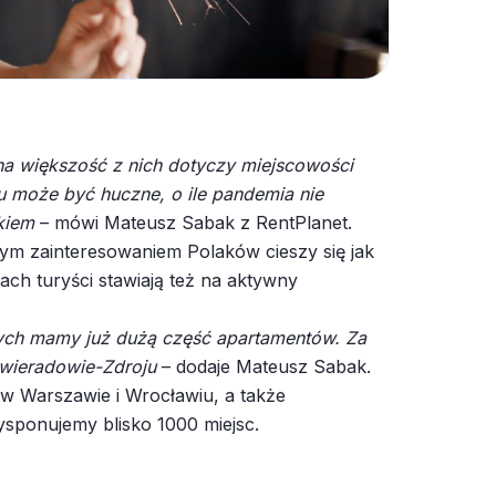
na większość z nich dotyczy miejscowości
ku może być huczne, o ile pandemia nie
kiem
– mówi Mateusz Sabak z RentPlanet.
ym zainteresowaniem Polaków cieszy się jak
ch turyści stawiają też na aktywny
anych mamy już dużą część apartamentów.
Za
 Świeradowie-Zdroju
– dodaje Mateusz Sabak.
w Warszawie i Wrocławiu, a także
dysponujemy blisko 1000 miejsc.