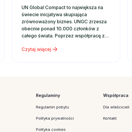
UN Global Compact to największa na
świecie inicjatywa skupiająca
zrównoważony biznes. UNGC zrzesza
obecnie ponad 10.000 członków z
całego świata. Poprzez współpracę z
rządami, międzynarodowymi
Czytaj więcej
organizacjami, firmami i instytucjami
prowadzi szereg ambitnych działań,
stając się katalizatorem globalnych
zmian. Od momentu powołania w 2000
roku przez Sekretarza Generalnego
ONZ – Kofi Annana, UN Global Compact
prowadzi…
Regulaminy
Współpraca
Regulamin pobytu
Dla właścicieli
Polityka prywatności
Kontakt
Polityka cookies