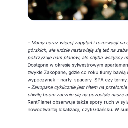
– Mamy coraz więcej zapytań i rezerwacji na
górskich, ale ludzie nastawiają się też na z
pokrzyżuje nam planów, ale chyba wszyscy m
Dostępne w okresie sylwestrowym apartament
zwykle Zakopane, gdzie co roku tłumy bawią s
wypoczynek – narty, spacery, SPA czy termy
– Zakopane cyklicznie jest hitem na przełomi
chwilę boom zacznie się na pozostałe nasze ap
RentPlanet obserwuje także spory ruch w sy
nowootwartej lokalizacji, czyli Gdańsku. W su