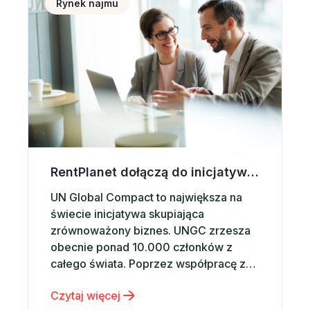
Rynek najmu
wynajem krótkoterminowy. Warto także
przewietrzyć mieszkanie lub…
RentPlanet dołączą do inicjatywy UN Global Compact
UN Global Compact to największa na
świecie inicjatywa skupiająca
zrównoważony biznes. UNGC zrzesza
obecnie ponad 10.000 członków z
całego świata. Poprzez współpracę z
rządami, międzynarodowymi
Czytaj więcej
organizacjami, firmami i instytucjami