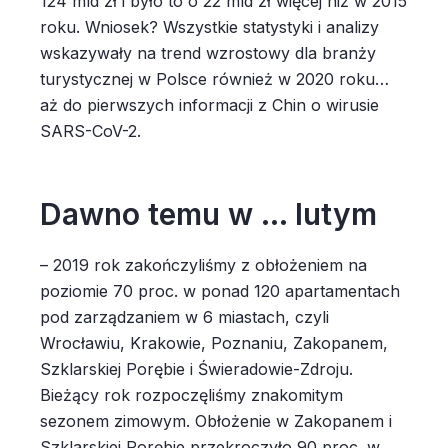
124 mld zł i było to o 22 mld zł więcej niż w 2015
roku. Wniosek? Wszystkie statystyki i analizy
wskazywały na trend wzrostowy dla branży
turystycznej w Polsce również w 2020 roku…
aż do pierwszych informacji z Chin o wirusie
SARS-CoV-2.
Dawno temu w … lutym
– 2019 rok zakończyliśmy z obłożeniem na
poziomie 70 proc. w ponad 120 apartamentach
pod zarządzaniem w 6 miastach, czyli
Wrocławiu, Krakowie, Poznaniu, Zakopanem,
Szklarskiej Porębie i Świeradowie-Zdroju.
Bieżący rok rozpoczęliśmy znakomitym
sezonem zimowym. Obłożenie w Zakopanem i
Szklarskiej Porębie przekroczyło 90 proc. w