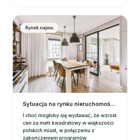
prowadzi szereg ambitnych działań,
stając się katalizatorem globalnych
zmian. Od momentu powołania w 2000
Sytuacja na rynku nieruchomości a wynajem krótko
roku przez Sekretarza Generalnego
Rynek najmu
ONZ – Kofi Annana, UN Global Compact
prowadzi…
Sytuacja na rynku nieruchomości a wynajem krótkoterminowy
I choć mogłoby się wydawać, że wzrost
cen za metr kwadratowy w większości
polskich miast, w połączeniu z
zakończeniem programów