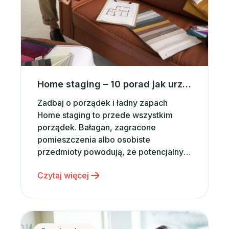
Home staging – 10 porad jak urządzić wnętrze pod wynajem krótkoterminowy
Zadbaj o porządek i ładny zapach
Home staging to przede wszystkim
porządek. Bałagan, zagracone
pomieszczenia albo osobiste
przedmioty powodują, że potencjalny
najemca może szybko poszukać innej
Czytaj więcej
oferty. Zadbaj więc o to, aby
apartament był idealnie czysty,
uporządkowany i gotowy do
natychmiastowego użytkowania –
RentPlanet dołączą do inicjatywy UN Global Compact
wtedy zwiększysz szanse na szybki