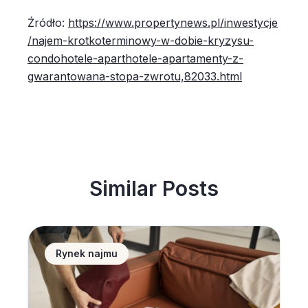
Źródło:
https://www.propertynews.pl/inwestycje
/najem-krotkoterminowy-w-dobie-kryzysu-
condohotele-aparthotele-apartamenty-z-
gwarantowana-stopa-zwrotu,82033.html
Similar Posts
Home staging &#8211; 10 porad jak urządzić wnętrz
Rynek najmu