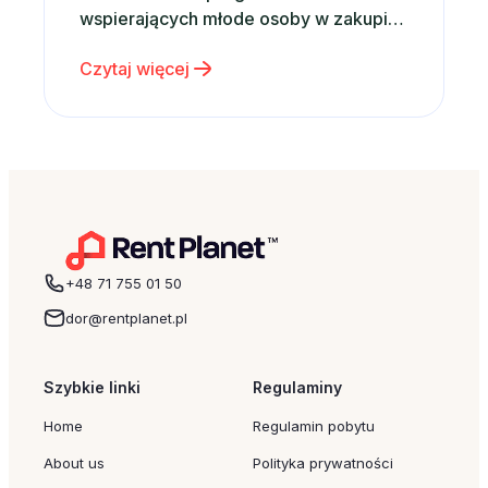
wspierających młode osoby w zakupie
własnego mieszkania powinny mieć
Czytaj więcej
wpływ na rynkowe tendencje, z opinii
analityków wynika, że sytuacja ta nie
powinna mieć miejsca. Zgodnie z
wynikami opisanymi w styczniowym
raporcie mBanku, na temat rynku…
+48 71 755 01 50
dor@rentplanet.pl
Szybkie linki
Regulaminy
Home
Regulamin pobytu
About us
Polityka prywatności