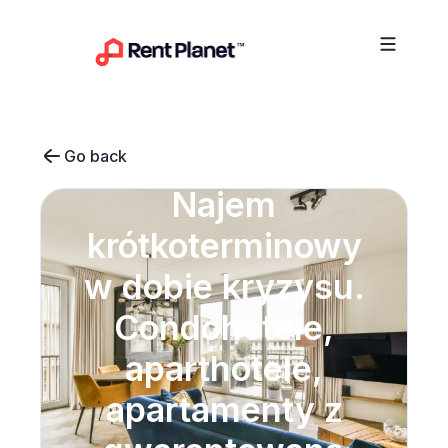
Przejdź do treści
Go back
Najem
krótkoterminowy
w dobie kryzysu.
Condohotele,
aparthotele,
apartamenty z