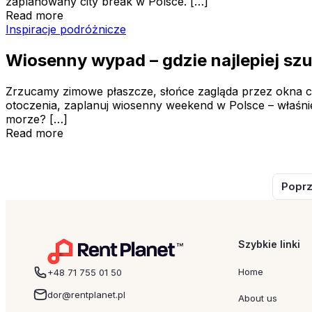
zaplanowany city break w Polsce. […]
Read more
Wiosenny wypad – gdzie najlepiej szukać wiosny?
Inspiracje podróżnicze
Wiosenny wypad – gdzie najlepiej sz
Zrzucamy zimowe płaszcze, słońce zagląda przez okna cora
otoczenia, zaplanuj wiosenny weekend w Polsce – właśnie 
morze? […]
Read more
Poprz
Szybkie linki
Home
+48 71 755 01 50
dor@rentplanet.pl
About us