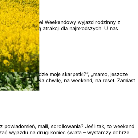
a
zapomnianą przygodę! Weekendowy wyjazd rodzinny z
liską lokalizacją atrakcji dla najmłodszych. U nas
ków)
 gotowanie, „a gdzie moje skarpetki?”, „mamo, jeszcze
lko… dla siebie. Na chwilę, na weekend, na reset. Zamiast
 powiadomień, maili, scrollowania? Jeśli tak, to weekend
zać wyjazdu na drugi koniec świata – wystarczy dobrze