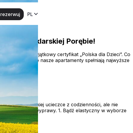
rezerwuj
PL
urlop w Szklarskiej Porębie!
yły właśnie wyjątkowy certyfikat „Polska dla Dzieci”. Co
ci” potwierdza, że nasze apartamenty spełniają najwyższe
ik
marzysz o szybkiej ucieczce z codzienności, ale nie
ać się do takiej wyprawy. 1. Bądź elastyczny w wyborze