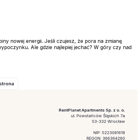
iny nowej energii. Jeśli czujesz, że pora na zmianę
wypoczynku. Ale gdzie najlepiej jechać? W góry czy nad
strona
RentPlanet Apartments Sp. z o. o.
ul. Powstańców Śląskich 7a
53-332 Wrocław
NIP: 5223081618
REGON: 366364260