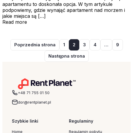
apartamentu to doskonała opcja. W tym artykule
podpowiemy, gdzie wynająć apartament nad morzem i
jakie miejsca są […]
Read more
Poprzednia strona
1
2
3
4
…
9
Następna strona
+48 71 755 01 50
dor@rentplanet.pl
Szybkie linki
Regulaminy
Home
Regulamin pobytu