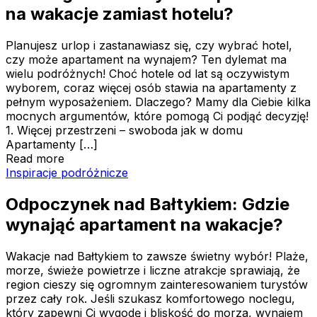
na wakacje zamiast hotelu?
Planujesz urlop i zastanawiasz się, czy wybrać hotel,
czy może apartament na wynajem? Ten dylemat ma
wielu podróżnych! Choć hotele od lat są oczywistym
wyborem, coraz więcej osób stawia na apartamenty z
pełnym wyposażeniem. Dlaczego? Mamy dla Ciebie kilka
mocnych argumentów, które pomogą Ci podjąć decyzję!
1. Więcej przestrzeni – swoboda jak w domu
Apartamenty […]
Read more
Odpoczynek nad Bałtykiem: Gdzie wynająć apartament n
Inspiracje podróżnicze
Odpoczynek nad Bałtykiem: Gdzie
wynająć apartament na wakacje?
Wakacje nad Bałtykiem to zawsze świetny wybór! Plaże,
morze, świeże powietrze i liczne atrakcje sprawiają, że
region cieszy się ogromnym zainteresowaniem turystów
przez cały rok. Jeśli szukasz komfortowego noclegu,
który zapewni Ci wygodę i bliskość do morza, wynajem