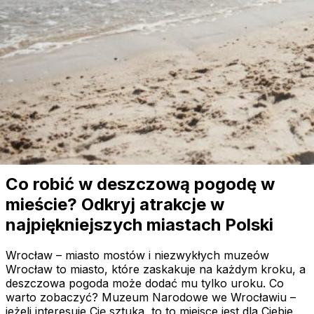
jesienny wypad
Jesień w górach ma w sobie coś wyjątkowego —
powietrze staje się świeższe, lasy mienią się odcieniami
złota i czerwieni, a szlaki cichną po letnim zgiełku. To
idealny moment, by zwolnić tempo, odpocząć od
codzienności i zanurzyć się w pięknie natury. Dla tych,
którzy marzą o takim wytchnieniu, wybraliśmy trzy
wyjątkowe miejsca — Zakopane, Szklarską […]
Read more
Co robić w deszczową pogodę w mieście? Odkryj atrakcje 
Inspiracje podróżnicze
Co robić w deszczową pogodę w
mieście? Odkryj atrakcje w
najpiękniejszych miastach Polski
Wrocław – miasto mostów i niezwykłych muzeów
Wrocław to miasto, które zaskakuje na każdym kroku, a
deszczowa pogoda może dodać mu tylko uroku. Co
warto zobaczyć? Muzeum Narodowe we Wrocławiu –
jeżeli interesuje Cię sztuka, to to miejsce jest dla Ciebie.