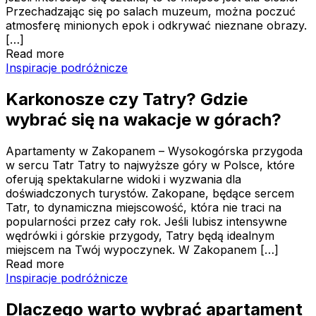
Przechadzając się po salach muzeum, można poczuć
atmosferę minionych epok i odkrywać nieznane obrazy.
[…]
Read more
Karkonosze czy Tatry? Gdzie wybrać się na wakacje w g
Inspiracje podróżnicze
Karkonosze czy Tatry? Gdzie
wybrać się na wakacje w górach?
Apartamenty w Zakopanem – Wysokogórska przygoda
w sercu Tatr Tatry to najwyższe góry w Polsce, które
oferują spektakularne widoki i wyzwania dla
doświadczonych turystów. Zakopane, będące sercem
Tatr, to dynamiczna miejscowość, która nie traci na
popularności przez cały rok. Jeśli lubisz intensywne
wędrówki i górskie przygody, Tatry będą idealnym
miejscem na Twój wypoczynek. W Zakopanem […]
Read more
Dlaczego warto wybrać apartament na wakacje zamiast h
Inspiracje podróżnicze
Dlaczego warto wybrać apartament