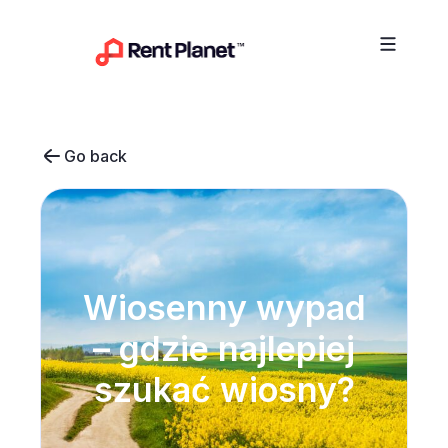
Przejdź do treści
Go back
Wiosenny wypad
– gdzie najlepiej
szukać wiosny?