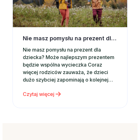
Nie masz pomysłu na prezent dla dziecka? Postaw na wspólną wycieczkę
Nie masz pomysłu na prezent dla
dziecka? Może najlepszym prezentem
będzie wspólna wycieczka Coraz
więcej rodziców zauważa, że dzieci
dużo szybciej zapominają o kolejnej
zabawce niż o wspólnie spędzonym
Czytaj więcej
czasie. Właśnie dlatego zamiast
kolejnego gadżetu coraz częściej
wybieramy emocje, wspomnienia i
rodzinne doświadczenia. Dobrym
pomysłem może być po prostu wspólny
wyjazd – nawet krótki weekend…