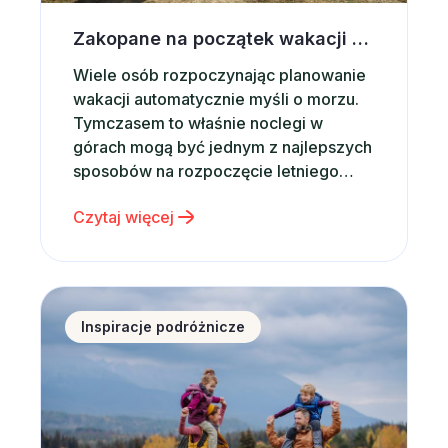
Zakopane na początek wakacji – dlaczego warto wybrać noclegi w górach?
Wiele osób rozpoczynając planowanie
wakacji automatycznie myśli o morzu.
Tymczasem to właśnie noclegi w
górach mogą być jednym z najlepszych
sposobów na rozpoczęcie letniego
sezonu podróżniczego. Górskie
Czytaj więcej
krajobrazy, świeże powietrze,
dziesiątki atrakcji i możliwość
aktywnego wypoczynku sprawiają, że
Zakopane od lat pozostaje jednym z
Nie masz pomysłu na prezent dla dziecka? Postaw 
najchętniej wybieranych kierunków w
Inspiracje podróżnicze
Polsce. Co ważne, Zakopane jest
miejscem, które sprawdza się…