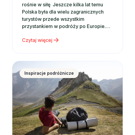
rośnie w siłę Jeszcze kilka lat temu
Polska była dla wielu zagranicznych
turystów przede wszystkim
przystankiem w podróży po Europie.
Dziś coraz częściej staje się głównym
Czytaj więcej
celem wakacyjnych wyjazdów.
Potwierdzają to najnowsze dane. W
2025 roku Polskę odwiedziło 21,4 mln
turystów zagranicznych, czyli o
Zakopane na początek wakacji – dlaczego warto wyb
około 9% więcej niż rok wcześniej. Co
Inspiracje podróżnicze
więcej, tempo…