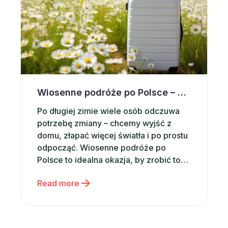
Wiosenne podróże po Polsce – gdzie znaleźć idealne i tanie noclegi?
Po długiej zimie wiele osób odczuwa
potrzebę zmiany – chcemy wyjść z
domu, złapać więcej światła i po prostu
odpocząć. Wiosenne podróże po
Polsce to idealna okazja, by zrobić to
bez konieczności planowania dalekich
Read more
wyjazdów. Coraz więcej osób decyduje
się wtedy na krótkie wyjazdy lub
weekendowe wypady, które pozwalają
szybko się zregenerować. Jednym z