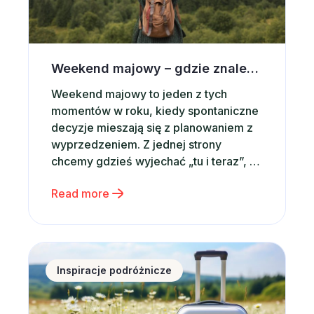
Weekend majowy – gdzie znaleźć tanie noclegi i apartamenty na wynajem w Polsce?
Weekend majowy to jeden z tych
momentów w roku, kiedy spontaniczne
decyzje mieszają się z planowaniem z
wyprzedzeniem. Z jednej strony
chcemy gdzieś wyjechać „tu i teraz”, z
drugiej – zależy nam na dobrej
Read more
lokalizacji i rozsądnej cenie. Nic
dziwnego, że w tym okresie rośnie
zainteresowanie frazami takimi jak tanie
noclegi, apartamenty na
Wiosenne podróże po Polsce – gdzie znaleźć idealne 
wynajem czy noclegi w Polsce. Dobra
Inspiracje podróżnicze
[…]