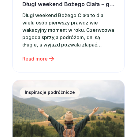
Długi weekend Bożego Ciała – gdzie znaleźć noclegi i apartamenty na wynajem w Polsce?
Długi weekend Bożego Ciała to dla
wielu osób pierwszy prawdziwie
wakacyjny moment w roku. Czerwcowa
pogoda sprzyja podróżom, dni są
długie, a wyjazd pozwala złapać
oddech jeszcze przed sezonem
Read more
urlopowym. Nic więc dziwnego, że w
tym okresie rośnie zainteresowanie
frazami takimi jak noclegi w
Polsce, apartamenty na
Weekend majowy – gdzie znaleźć tanie noclegi i ap
wynajem, apartamenty nad
Inspiracje podróżnicze
morzem czy noclegi w górach. Coraz
więcej osób wybiera dziś […]