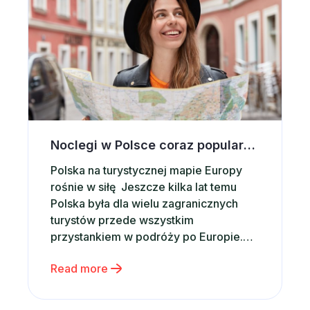
Noclegi w Polsce coraz popularniejsze wśród zagranicznych turystów. Co przyciąga ich do naszego kraju?
Polska na turystycznej mapie Europy
rośnie w siłę Jeszcze kilka lat temu
Polska była dla wielu zagranicznych
turystów przede wszystkim
przystankiem w podróży po Europie.
Dziś coraz częściej staje się głównym
Read more
celem wakacyjnych wyjazdów.
Potwierdzają to najnowsze dane. W
2025 roku Polskę odwiedziło 21,4 mln