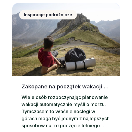
turystów zagranicznych, czyli o
Zakopane na początek wakacji – dlaczego warto wyb
około 9% więcej niż rok wcześniej. Co
Inspiracje podróżnicze
więcej, tempo […]
Zakopane na początek wakacji – dlaczego warto wybrać noclegi w górach?
Wiele osób rozpoczynając planowanie
wakacji automatycznie myśli o morzu.
Tymczasem to właśnie noclegi w
górach mogą być jednym z najlepszych
sposobów na rozpoczęcie letniego