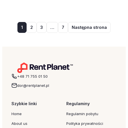
najważniejszych elementów takiego
wyjazdu […]
1
2
3
…
7
Następna strona
+48 71 755 01 50
dor@rentplanet.pl
Szybkie linki
Regulaminy
Home
Regulamin pobytu
About us
Polityka prywatności