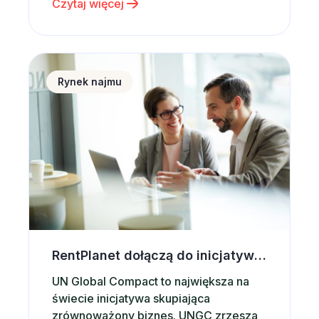
Czytaj więcej
oferty. Zadbaj więc o to, aby
apartament był idealnie czysty,
uporządkowany i gotowy do
natychmiastowego użytkowania –
RentPlanet dołączą do inicjatywy UN Global Compact
wtedy zwiększysz szanse na szybki
Rynek najmu
wynajem krótkoterminowy. Warto także
przewietrzyć mieszkanie lub…
RentPlanet dołączą do inicjatywy UN Global Compact
UN Global Compact to największa na
świecie inicjatywa skupiająca
zrównoważony biznes. UNGC zrzesza