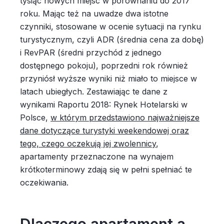
tysiąc nowych miejsc w porównaniu do 2017
roku. Mając też na uwadze dwa istotne
czynniki, stosowane w ocenie sytuacji na rynku
turystycznym, czyli ADR (średnia cena za dobę)
i RevPAR (średni przychód z jednego
dostępnego pokoju), poprzedni rok również
przyniósł wyższe wyniki niż miało to miejsce w
latach ubiegłych. Zestawiając te dane z
wynikami Raportu 2018: Rynek Hotelarski w
Polsce,
w którym przedstawiono najważniejsze
dane dotyczące turystyki weekendowej oraz
tego, czego oczekują jej zwolennicy
,
apartamenty przeznaczone na wynajem
krótkoterminowy zdają się w pełni spełniać te
oczekiwania.