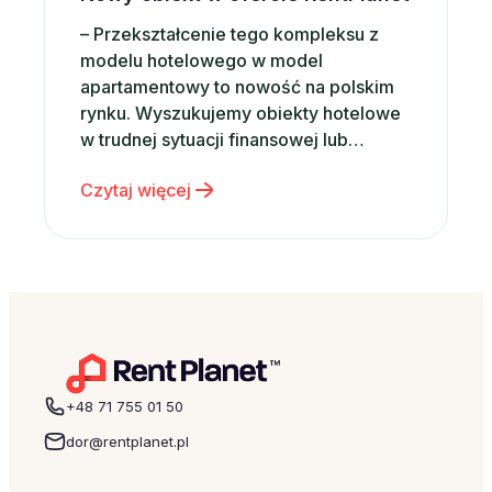
– Przekształcenie tego kompleksu z
modelu hotelowego w model
apartamentowy to nowość na polskim
rynku. Wyszukujemy obiekty hotelowe
w trudnej sytuacji finansowej lub
właścicielskiej. Następnie
Czytaj więcej
wprowadzamy autorskie rozwiązania,
które zapewnią właścicielom m.in.
poprawę rentowności ich inwestycji, a
przede wszystkim bezpieczeństwo w
postaci stabilnego i doświadczonego
operatora – podkreśla Mateusz Sabak z
RentPlanet. Jedno- i dwupokojowe
Apartamenty…
+48 71 755 01 50
dor@rentplanet.pl