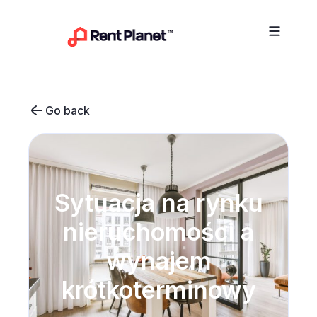
Przejdź do treści
Go back
Sytuacja na rynku
nieruchomości a
wynajem
krótkoterminowy