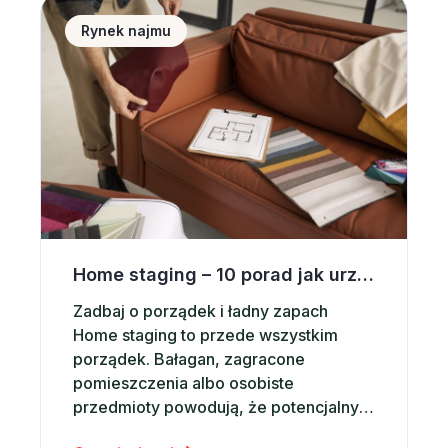
Home staging &#8211; 10 porad jak urządzić wnętrz
Rynek najmu
Home staging – 10 porad jak urządzić wnętrze pod wynajem krótkoterminowy
Zadbaj o porządek i ładny zapach
Home staging to przede wszystkim
porządek. Bałagan, zagracone
pomieszczenia albo osobiste
przedmioty powodują, że potencjalny
najemca może szybko poszukać innej