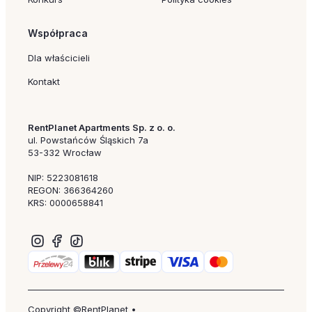
Współpraca
Dla właścicieli
Kontakt
RentPlanet Apartments Sp. z o. o.
ul. Powstańców Śląskich 7a
53-332 Wrocław
NIP: 5223081618
REGON: 366364260
KRS: 0000658841
Copyright ©RentPlanet •