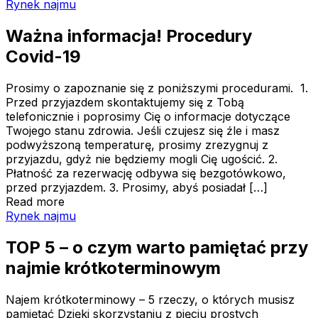
Ważna informacja! Procedury Covid-19
Rynek najmu
Ważna informacja! Procedury
Covid-19
Prosimy o zapoznanie się z poniższymi procedurami. 1.
Przed przyjazdem skontaktujemy się z Tobą
telefonicznie i poprosimy Cię o informacje dotyczące
Twojego stanu zdrowia. Jeśli czujesz się źle i masz
podwyższoną temperaturę, prosimy zrezygnuj z
przyjazdu, gdyż nie będziemy mogli Cię ugościć. 2.
Płatność za rezerwację odbywa się bezgotówkowo,
przed przyjazdem. 3. Prosimy, abyś posiadał […]
Read more
TOP 5 – o czym warto pamiętać przy najmie krótkoterm
Rynek najmu
TOP 5 – o czym warto pamiętać przy
najmie krótkoterminowym
Najem krótkoterminowy – 5 rzeczy, o których musisz
pamiętać Dzięki skorzystaniu z pięciu prostych