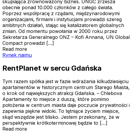
skupiająca zrównoważony biznes. UNGC zrzesza
obecnie ponad 10.000 członków z całego świata.
Poprzez współpracę z rządami, międzynarodowymi
organizacjami, firmami i instytucjami prowadzi szereg
ambitnych działań, stając się katalizatorem globalnych
zmian. Od momentu powołania w 2000 roku przez
Sekretarza Generalnego ONZ – Kofi Annana, UN Global
Compact prowadzi […]
Read more
RentPlanet w sercu Gdańska
Rynek najmu
RentPlanet w sercu Gdańska
Tym razem spółka jest w fazie wdrażania kilkudziesięciu
apartamentów w historycznym centrum Starego Miasta,
o krok od największych atrakcji Gdańska. – Chlebova
Apartamenty to miejsce z duszą, które pomimo
położenia w centrum miasta daje poczucie prywatności i
zapewnia piękne widoki. To tętniące życiem miejsce,
skąd wszędzie jest blisko. Jestem przekonany, że w
perspektywnie krótkoterminowej będzie to […]
Read more