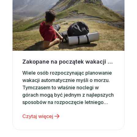
Zakopane na początek wakacji – dlaczego warto wybrać noclegi w górach?
Wiele osób rozpoczynając planowanie
wakacji automatycznie myśli o morzu.
Tymczasem to właśnie noclegi w
górach mogą być jednym z najlepszych
sposobów na rozpoczęcie letniego
sezonu podróżniczego. Górskie
Czytaj więcej
krajobrazy, świeże powietrze,
dziesiątki atrakcji i możliwość
aktywnego wypoczynku sprawiają, że