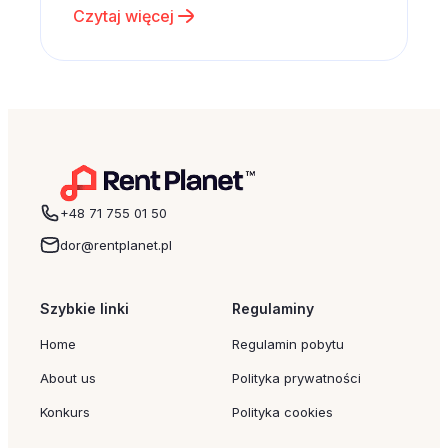
Czytaj więcej
czasie. Właśnie dlatego zamiast
kolejnego gadżetu coraz częściej
wybieramy emocje, wspomnienia i
rodzinne doświadczenia. Dobrym
pomysłem może być po prostu wspólny
wyjazd – nawet krótki weekend…
+48 71 755 01 50
dor@rentplanet.pl
Szybkie linki
Regulaminy
Home
Regulamin pobytu
About us
Polityka prywatności
Konkurs
Polityka cookies