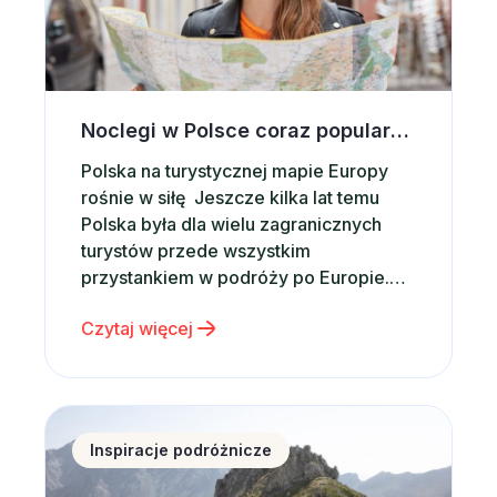
Noclegi w Polsce coraz popularniejsze wśród zagranicznych turystów. Co przyciąga ich do naszego kraju?
Polska na turystycznej mapie Europy
rośnie w siłę Jeszcze kilka lat temu
Polska była dla wielu zagranicznych
turystów przede wszystkim
przystankiem w podróży po Europie.
Dziś coraz częściej staje się głównym
Czytaj więcej
celem wakacyjnych wyjazdów.
Potwierdzają to najnowsze dane. W
2025 roku Polskę odwiedziło 21,4 mln
turystów zagranicznych, czyli o
Zakopane na początek wakacji – dlaczego warto wyb
około 9% więcej niż rok wcześniej. Co
Inspiracje podróżnicze
więcej, tempo…