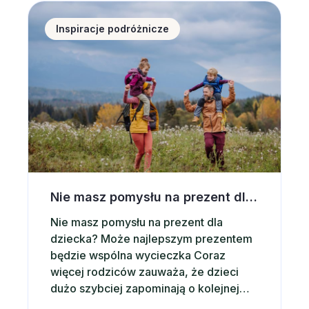
Zakopane od lat pozostaje jednym z
Nie masz pomysłu na prezent dla dziecka? Postaw 
najchętniej wybieranych kierunków w
Inspiracje podróżnicze
Polsce. Co ważne, Zakopane jest
miejscem, które sprawdza się…
Nie masz pomysłu na prezent dla dziecka? Postaw na wspólną wycieczkę
Nie masz pomysłu na prezent dla
dziecka? Może najlepszym prezentem
będzie wspólna wycieczka Coraz
więcej rodziców zauważa, że dzieci
dużo szybciej zapominają o kolejnej
zabawce niż o wspólnie spędzonym