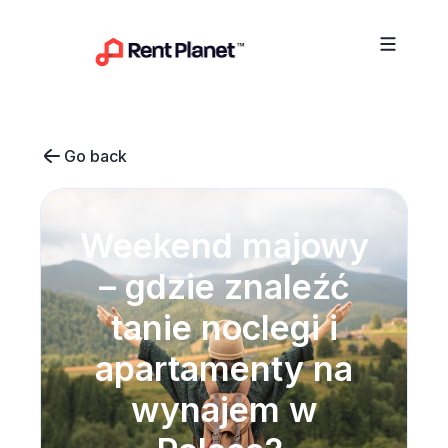
Przejdź do treści
Go back
Weekend majowy
– gdzie znaleźć
tanie noclegi i
apartamenty na
wynajem w