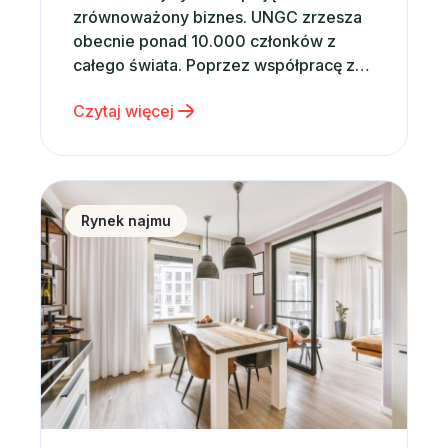
zrównoważony biznes. UNGC zrzesza
obecnie ponad 10.000 członków z
całego świata. Poprzez współpracę z
rządami, międzynarodowymi
Czytaj więcej
organizacjami, firmami i instytucjami
prowadzi szereg ambitnych działań,
stając się katalizatorem globalnych
zmian. Od momentu powołania w 2000
Sytuacja na rynku nieruchomości a wynajem krótko
roku przez Sekretarza Generalnego
Rynek najmu
ONZ – Kofi Annana, UN Global Compact
prowadzi…