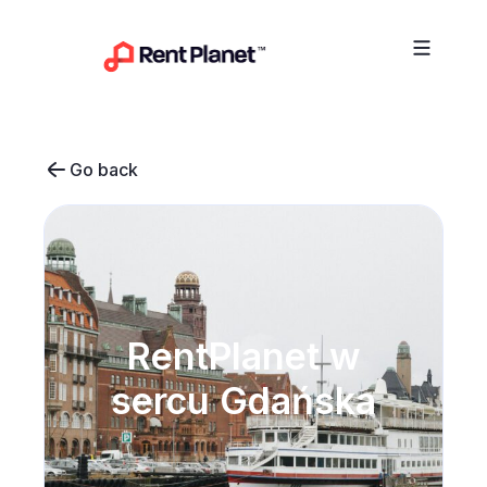
Przejdź do treści
Go back
RentPlanet w
sercu Gdańska