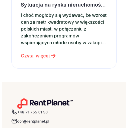
Sytuacja na rynku nieruchomości a wynajem krótkoterminowy
I choć mogłoby się wydawać, że wzrost
cen za metr kwadratowy w większości
polskich miast, w połączeniu z
zakończeniem programów
wspierających młode osoby w zakupie
własnego mieszkania powinny mieć
Czytaj więcej
wpływ na rynkowe tendencje, z opinii
analityków wynika, że sytuacja ta nie
powinna mieć miejsca. Zgodnie z
wynikami opisanymi w styczniowym
raporcie mBanku, na temat rynku…
+48 71 755 01 50
dor@rentplanet.pl