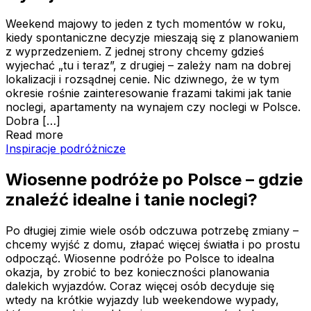
Weekend majowy to jeden z tych momentów w roku,
kiedy spontaniczne decyzje mieszają się z planowaniem
z wyprzedzeniem. Z jednej strony chcemy gdzieś
wyjechać „tu i teraz”, z drugiej – zależy nam na dobrej
lokalizacji i rozsądnej cenie. Nic dziwnego, że w tym
okresie rośnie zainteresowanie frazami takimi jak tanie
noclegi, apartamenty na wynajem czy noclegi w Polsce.
Dobra […]
Read more
Wiosenne podróże po Polsce – gdzie znaleźć idealne i tan
Inspiracje podróżnicze
Wiosenne podróże po Polsce – gdzie
znaleźć idealne i tanie noclegi?
Po długiej zimie wiele osób odczuwa potrzebę zmiany –
chcemy wyjść z domu, złapać więcej światła i po prostu
odpocząć. Wiosenne podróże po Polsce to idealna
okazja, by zrobić to bez konieczności planowania
dalekich wyjazdów. Coraz więcej osób decyduje się
wtedy na krótkie wyjazdy lub weekendowe wypady,