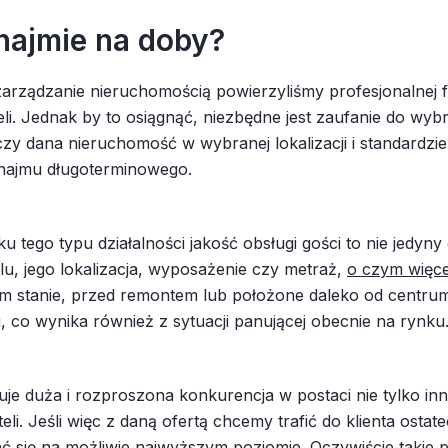
najmie na doby?
zarządzanie nieruchomością powierzyliśmy profesjonalnej 
i. Jednak by to osiągnąć, niezbędne jest zaufanie do wyb
czy dana nieruchomość w wybranej lokalizacji i standardz
ynajmu długoterminowego.
 tego typu działalności jakość obsługi gości to nie jedy
lu, jego lokalizacja, wyposażenie czy metraż,
o czym więce
ym stanie, przed remontem lub położone daleko od centru
 co wynika również z sytuacji panującej obecnie na rynku
je duża i rozproszona konkurencja w postaci nie tylko 
eli. Jeśli więc z daną ofertą chcemy trafić do klienta osta
 się na możliwie najwyższym poziomie. Oczywiście takie p