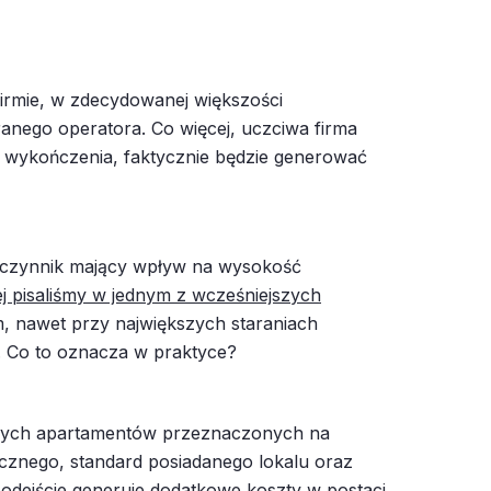
firmie, w zdecydowanej większości
ranego operatora. Co więcej, uczciwa firma
ie wykończenia, faktycznie będzie generować
ny czynnik mający wpływ na wysokość
j pisaliśmy w jednym z wcześniejszych
m, nawet przy największych staraniach
. Co to oznacza w praktyce?
innych apartamentów przeznaczonych na
tecznego, standard posiadanego lokalu oraz
odejście generuje dodatkowe koszty w postaci