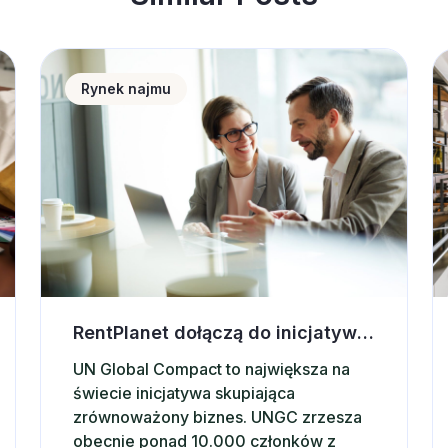
 wnętrze pod wynajem krótkoterminowy
RentPlanet dołączą do inicjatywy UN Global Compact
S
Rynek najmu
RentPlanet dołączą do inicjatywy UN Global Compact
UN Global Compact to największa na
świecie inicjatywa skupiająca
zrównoważony biznes. UNGC zrzesza
obecnie ponad 10.000 członków z