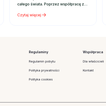
całego świata. Poprzez współpracę z
rządami, międzynarodowymi
Czytaj więcej
organizacjami, firmami i instytucjami
prowadzi szereg ambitnych działań,
stając się katalizatorem globalnych
zmian. Od momentu powołania w 2000
roku przez Sekretarza Generalnego
ONZ – Kofi Annana, UN Global Compact
prowadzi…
Regulaminy
Współpraca
Regulamin pobytu
Dla właścicieli
Polityka prywatności
Kontakt
Polityka cookies