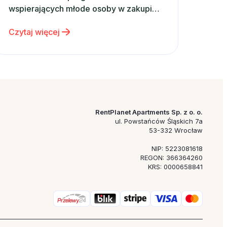
wspierających młode osoby w zakupie
własnego mieszkania powinny mieć
Czytaj więcej
wpływ na rynkowe tendencje, z opinii
analityków wynika, że sytuacja ta nie
powinna mieć miejsca. Zgodnie z
wynikami opisanymi w styczniowym
raporcie mBanku, na temat rynku…
RentPlanet Apartments Sp. z o. o.
ul. Powstańców Śląskich 7a
53-332 Wrocław
NIP: 5223081618
REGON: 366364260
KRS: 0000658841