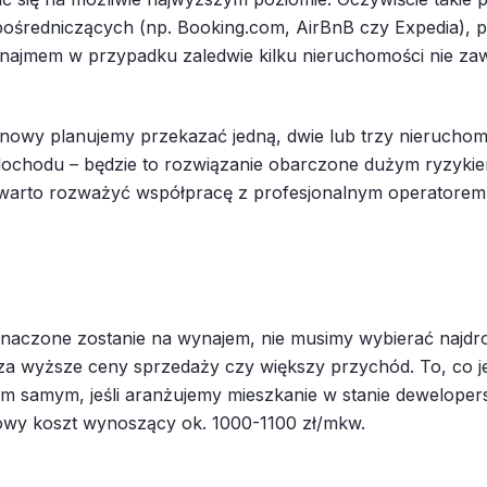
w pośredniczących (np. Booking.com, AirBnB czy Expedia), pr
ynajmem w przypadku zaledwie kilku nieruchomości nie za
nowy planujemy przekazać jedną, dwie lub trzy nieruchom
o dochodu – będzie to rozwiązanie obarczone dużym ryzyk
ji warto rozważyć współpracę z profesjonalnym operatorem
znaczone zostanie na wynajem, nie musimy wybierać najdr
a wyższe ceny sprzedaży czy większy przychód. To, co j
 samym, jeśli aranżujemy mieszkanie w stanie dewelopersk
owy koszt wynoszący ok. 1000-1100 zł/mkw.