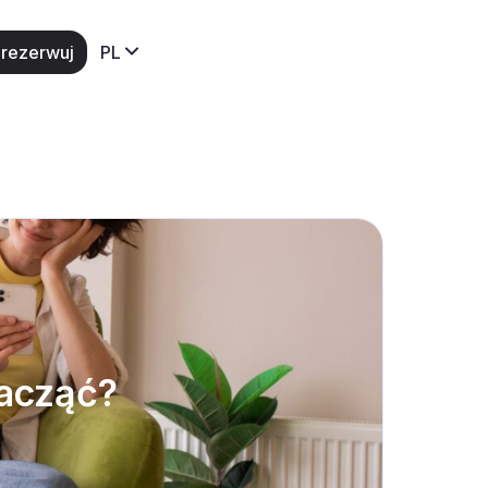
rezerwuj
PL
acząć?