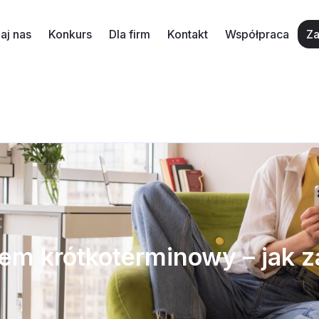
aj nas
Konkurs
Dla firm
Kontakt
Współpraca
Za
em krótkoterminowy – jak z