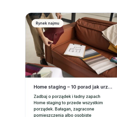
Home staging &#8211; 10 porad jak urządzić
Rynek najmu
Home staging – 10 porad jak urządzić wnętrze pod wynajem krótkoterminowy
Zadbaj o porządek i ładny zapach
Home staging to przede wszystkim
porządek. Bałagan, zagracone
pomieszczenia albo osobiste