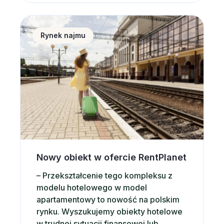
powinna mieć miejsca. Zgodnie z
wynikami opisanymi w styczniowym
Nowy obiekt w ofercie RentPlanet
raporcie mBanku, na temat rynku…
Rynek najmu
Nowy obiekt w ofercie RentPlanet
– Przekształcenie tego kompleksu z
modelu hotelowego w model
apartamentowy to nowość na polskim
rynku. Wyszukujemy obiekty hotelowe
w trudnej sytuacji finansowej lub