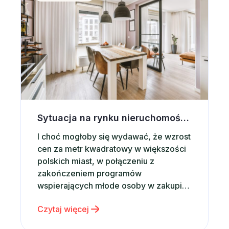
prowadzi…
Sytuacja na rynku nieruchomości a wynajem krótkoterminowy
I choć mogłoby się wydawać, że wzrost
cen za metr kwadratowy w większości
polskich miast, w połączeniu z
zakończeniem programów
wspierających młode osoby w zakupie
własnego mieszkania powinny mieć
Czytaj więcej
wpływ na rynkowe tendencje, z opinii
analityków wynika, że sytuacja ta nie