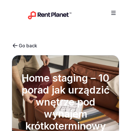
Przejdź do treści
Go back
Home staging – 10
porad jak urządzić
wnętrze pod
wynajem
krótkoterminowy