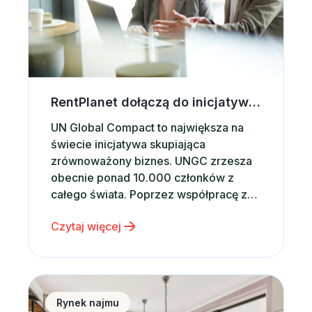
RentPlanet dołączą do inicjatywy UN Global Compact
UN Global Compact to największa na
świecie inicjatywa skupiająca
zrównoważony biznes. UNGC zrzesza
obecnie ponad 10.000 członków z
całego świata. Poprzez współpracę z
rządami, międzynarodowymi
Czytaj więcej
organizacjami, firmami i instytucjami
prowadzi szereg ambitnych działań,
stając się katalizatorem globalnych
zmian. Od momentu powołania w 2000
Sytuacja na rynku nieruchomości a wynajem krótko
roku przez Sekretarza Generalnego
Rynek najmu
ONZ – Kofi Annana, UN Global Compact