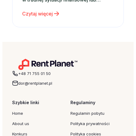
właścicielskiej. Następnie
Czytaj więcej
wprowadzamy autorskie rozwiązania,
które zapewnią właścicielom m.in.
poprawę rentowności ich inwestycji, a
przede wszystkim bezpieczeństwo w
postaci stabilnego i doświadczonego
operatora – podkreśla Mateusz Sabak z
RentPlanet. Jedno- i dwupokojowe
Apartamenty…
+48 71 755 01 50
dor@rentplanet.pl
Szybkie linki
Regulaminy
Home
Regulamin pobytu
About us
Polityka prywatności
Konkurs
Polityka cookies