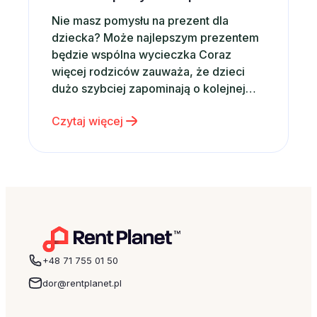
Nie masz pomysłu na prezent dla
dziecka? Może najlepszym prezentem
będzie wspólna wycieczka Coraz
więcej rodziców zauważa, że dzieci
dużo szybciej zapominają o kolejnej
zabawce niż o wspólnie spędzonym
Czytaj więcej
czasie. Właśnie dlatego zamiast
kolejnego gadżetu coraz częściej
wybieramy emocje, wspomnienia i
rodzinne doświadczenia. Dobrym
pomysłem może być po prostu wspólny
wyjazd – nawet krótki weekend…
+48 71 755 01 50
dor@rentplanet.pl