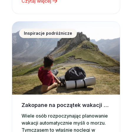
Czytaj więcej
celem wakacyjnych wyjazdów.
Potwierdzają to najnowsze dane. W
2025 roku Polskę odwiedziło 21,4 mln
turystów zagranicznych, czyli o
Zakopane na początek wakacji – dlaczego warto wyb
około 9% więcej niż rok wcześniej. Co
Inspiracje podróżnicze
więcej, tempo…
Zakopane na początek wakacji – dlaczego warto wybrać noclegi w górach?
Wiele osób rozpoczynając planowanie
wakacji automatycznie myśli o morzu.
Tymczasem to właśnie noclegi w