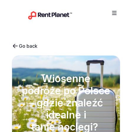
Przejdź do treści
Go back
Wiosenne
podróże po Polsce
– gdzie znaleźć
idealne i
tanie noclegi?