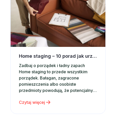
Home staging – 10 porad jak urządzić wnętrze pod wynajem krótkoterminowy
Zadbaj o porządek i ładny zapach
Home staging to przede wszystkim
porządek. Bałagan, zagracone
pomieszczenia albo osobiste
przedmioty powodują, że potencjalny
najemca może szybko poszukać innej
Czytaj więcej
oferty. Zadbaj więc o to, aby
apartament był idealnie czysty,
uporządkowany i gotowy do