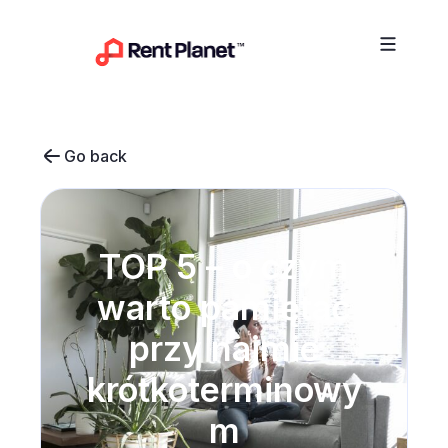
Przejdź do treści
Go back
TOP 5 – o czym
warto pamiętać
przy najmie
krótkoterminowy
m