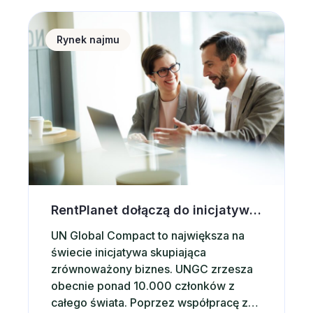
natychmiastowego użytkowania –
RentPlanet dołączą do inicjatywy UN Global Compact
wtedy zwiększysz szanse na szybki
Rynek najmu
wynajem krótkoterminowy. Warto także
przewietrzyć mieszkanie lub…
RentPlanet dołączą do inicjatywy UN Global Compact
UN Global Compact to największa na
świecie inicjatywa skupiająca
zrównoważony biznes. UNGC zrzesza
obecnie ponad 10.000 członków z
całego świata. Poprzez współpracę z