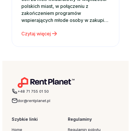
polskich miast, w połączeniu z
zakończeniem programów
wspierających młode osoby w zakupie
własnego mieszkania powinny mieć
Czytaj więcej
wpływ na rynkowe tendencje, z opinii
analityków wynika, że sytuacja ta nie
powinna mieć miejsca. Zgodnie z
wynikami opisanymi w styczniowym
raporcie mBanku, na temat rynku…
+48 71 755 01 50
dor@rentplanet.pl
Szybkie linki
Regulaminy
Home
Regulamin pobytu