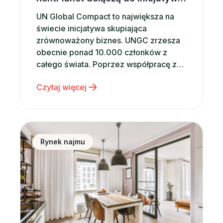
UN Global Compact to największa na
świecie inicjatywa skupiająca
zrównoważony biznes. UNGC zrzesza
obecnie ponad 10.000 członków z
całego świata. Poprzez współpracę z
rządami, międzynarodowymi
Czytaj więcej
organizacjami, firmami i instytucjami
prowadzi szereg ambitnych działań,
stając się katalizatorem globalnych
zmian. Od momentu powołania w 2000
Sytuacja na rynku nieruchomości a wynajem krótko
roku przez Sekretarza Generalnego
Rynek najmu
ONZ – Kofi Annana, UN Global Compact
prowadzi…