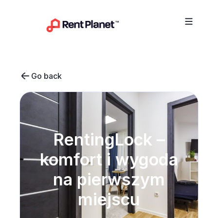
Przejdź do treści
Go back
RentingLock –
komfort i wygoda
na pierwszym
miejscu