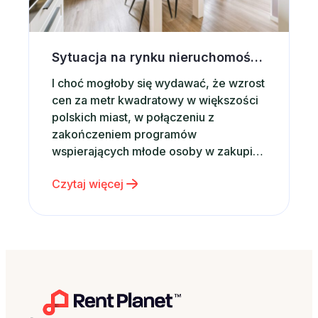
Sytuacja na rynku nieruchomości a wynajem krótkoterminowy
I choć mogłoby się wydawać, że wzrost
cen za metr kwadratowy w większości
polskich miast, w połączeniu z
zakończeniem programów
wspierających młode osoby w zakupie
własnego mieszkania powinny mieć
Czytaj więcej
wpływ na rynkowe tendencje, z opinii
analityków wynika, że sytuacja ta nie
powinna mieć miejsca. Zgodnie z
wynikami opisanymi w styczniowym
raporcie mBanku, na temat rynku…