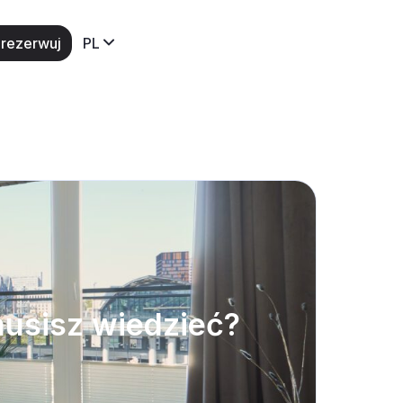
rezerwuj
PL
usisz wiedzieć?