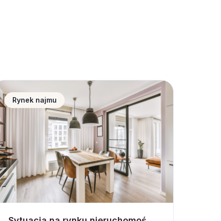
ytuacja na rynku nieruchomości a wynajem krótkotermino
Rynek najmu
Sytuacja na rynku nieruchomości a wynajem krótkoterminowy