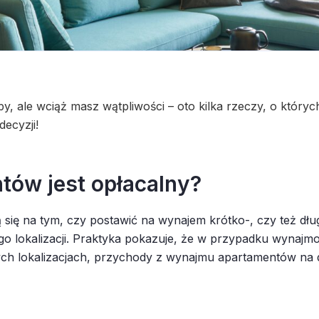
by, ale wciąż masz wątpliwości – oto kilka rzeczy, o któr
ecyzji!
ów jest opłacalny?
ą się na tym, czy postawić na wynajem krótko-, czy też d
jego lokalizacji. Praktyka pokazuje, że w przypadku wyn
nych lokalizacjach, przychody z wynajmu apartamentów na