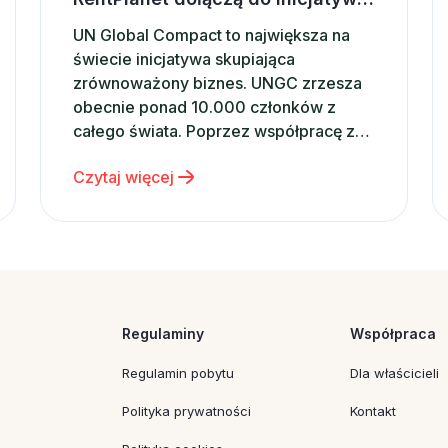
UN Global Compact to największa na
świecie inicjatywa skupiająca
zrównoważony biznes. UNGC zrzesza
obecnie ponad 10.000 członków z
całego świata. Poprzez współpracę z
rządami, międzynarodowymi
Czytaj więcej
organizacjami, firmami i instytucjami
prowadzi szereg ambitnych działań,
stając się katalizatorem globalnych
zmian. Od momentu powołania w 2000
roku przez Sekretarza Generalnego
ONZ – Kofi Annana, UN Global Compact
prowadzi…
Regulaminy
Współpraca
Regulamin pobytu
Dla właścicieli
Polityka prywatności
Kontakt