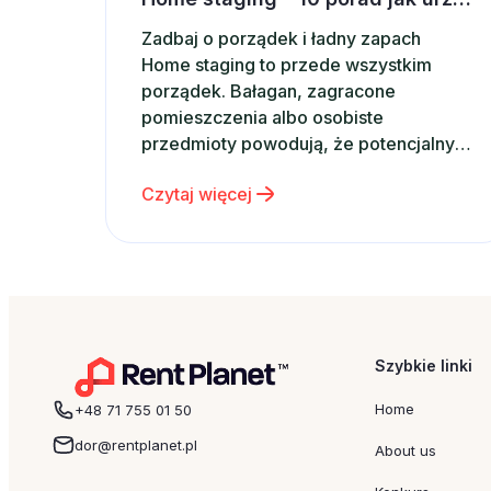
Zadbaj o porządek i ładny zapach
Home staging to przede wszystkim
porządek. Bałagan, zagracone
pomieszczenia albo osobiste
przedmioty powodują, że potencjalny
najemca może szybko poszukać innej
Czytaj więcej
oferty. Zadbaj więc o to, aby
apartament był idealnie czysty,
uporządkowany i gotowy do
natychmiastowego użytkowania –
wtedy zwiększysz szanse na szybki
wynajem krótkoterminowy. Warto także
przewietrzyć mieszkanie lub…
Szybkie linki
Home
+48 71 755 01 50
dor@rentplanet.pl
About us