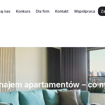
aj nas
Konkurs
Dla firm
Kontakt
Współpraca
Za
najem apartamentów – co m