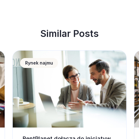
Similar Posts
 wnętrze pod wynajem krótkoterminowy
RentPlanet dołączą do inicjatywy UN Global Compact
S
Rynek najmu
RentPlanet dołączą do inicjatywy UN Global Compact