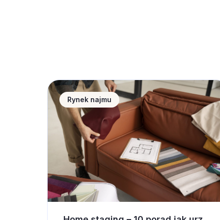
Home staging &#8211; 10 porad jak urządzić
Rynek najmu
Home staging – 10 porad jak urządzić wnętrze pod wynajem krótkoterminowy