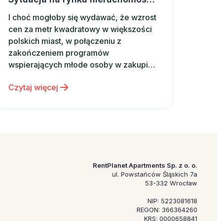
I choć mogłoby się wydawać, że wzrost
cen za metr kwadratowy w większości
polskich miast, w połączeniu z
zakończeniem programów
wspierających młode osoby w zakupie
własnego mieszkania powinny mieć
Czytaj więcej
wpływ na rynkowe tendencje, z opinii
analityków wynika, że sytuacja ta nie
powinna mieć miejsca. Zgodnie z
wynikami opisanymi w styczniowym
raporcie mBanku, na temat rynku…
RentPlanet Apartments Sp. z o. o.
ul. Powstańców Śląskich 7a
53-332 Wrocław
NIP: 5223081618
REGON: 366364260
KRS: 0000658841