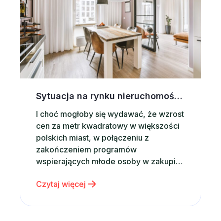
Sytuacja na rynku nieruchomości a wynajem krótkoterminowy
I choć mogłoby się wydawać, że wzrost
cen za metr kwadratowy w większości
polskich miast, w połączeniu z
zakończeniem programów
wspierających młode osoby w zakupie
własnego mieszkania powinny mieć
Czytaj więcej
wpływ na rynkowe tendencje, z opinii
analityków wynika, że sytuacja ta nie
powinna mieć miejsca. Zgodnie z
wynikami opisanymi w styczniowym