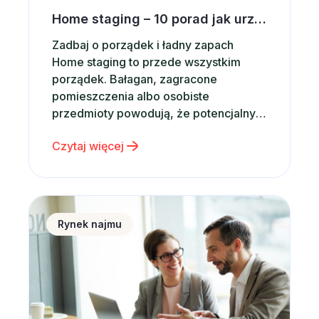
Home staging – 10 porad jak urządzić wnętrze pod wynajem krótkoterminowy
Zadbaj o porządek i ładny zapach
Home staging to przede wszystkim
porządek. Bałagan, zagracone
pomieszczenia albo osobiste
przedmioty powodują, że potencjalny
najemca może szybko poszukać innej
Czytaj więcej
oferty. Zadbaj więc o to, aby
apartament był idealnie czysty,
uporządkowany i gotowy do
natychmiastowego użytkowania –
RentPlanet dołączą do inicjatywy UN Global Compact
wtedy zwiększysz szanse na szybki
Rynek najmu
wynajem krótkoterminowy. Warto także
przewietrzyć mieszkanie lub…