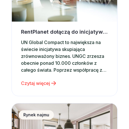
RentPlanet dołączą do inicjatywy UN Global Compact
UN Global Compact to największa na
świecie inicjatywa skupiająca
zrównoważony biznes. UNGC zrzesza
obecnie ponad 10.000 członków z
całego świata. Poprzez współpracę z
rządami, międzynarodowymi
Czytaj więcej
organizacjami, firmami i instytucjami
prowadzi szereg ambitnych działań,
stając się katalizatorem globalnych
zmian. Od momentu powołania w 2000
Sytuacja na rynku nieruchomości a wynajem krótko
roku przez Sekretarza Generalnego
Rynek najmu
ONZ – Kofi Annana, UN Global Compact
prowadzi…