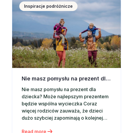
najchętniej wybieranych kierunków w
Inspiracje podróżnicze
Polsce. Co ważne, Zakopane jest
miejscem, które sprawdza się […]
Nie masz pomysłu na prezent dla dziecka? Postaw na wspólną wycieczkę
Nie masz pomysłu na prezent dla
dziecka? Może najlepszym prezentem
będzie wspólna wycieczka Coraz
więcej rodziców zauważa, że dzieci
dużo szybciej zapominają o kolejnej
zabawce niż o wspólnie spędzonym
Read more
czasie. Właśnie dlatego zamiast