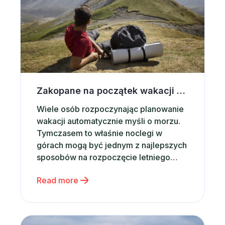
Zakopane na początek wakacji – dlaczego warto wybrać noclegi w górach?
Wiele osób rozpoczynając planowanie
wakacji automatycznie myśli o morzu.
Tymczasem to właśnie noclegi w
górach mogą być jednym z najlepszych
sposobów na rozpoczęcie letniego
sezonu podróżniczego. Górskie
Read more
krajobrazy, świeże powietrze,
dziesiątki atrakcji i możliwość
aktywnego wypoczynku sprawiają, że
Zakopane od lat pozostaje jednym z
Nie masz pomysłu na prezent dla dziecka? Postaw 