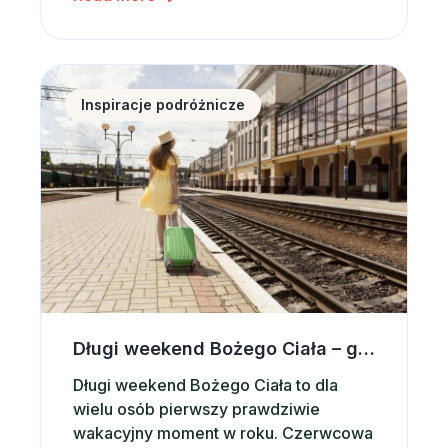
kolejnego gadżetu coraz częściej
wybieramy emocje, wspomnienia i
rodzinne doświadczenia. Dobrym
Długi weekend Bożego Ciała – gdzie znaleźć noclegi
pomysłem może być po prostu wspólny
Inspiracje podróżnicze
wyjazd – nawet krótki weekend […]
Długi weekend Bożego Ciała – gdzie znaleźć noclegi i apartamenty na wynajem w Polsce?
Długi weekend Bożego Ciała to dla
wielu osób pierwszy prawdziwie
wakacyjny moment w roku. Czerwcowa