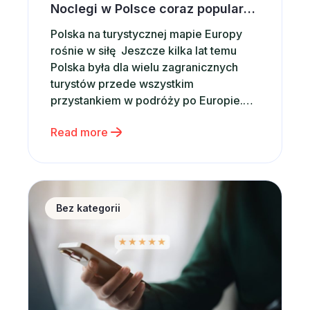
Noclegi w Polsce coraz popularniejsze wśród zagranicznych turystów. Co przyciąga ich do naszego kraju?
Polska na turystycznej mapie Europy
rośnie w siłę Jeszcze kilka lat temu
Polska była dla wielu zagranicznych
turystów przede wszystkim
przystankiem w podróży po Europie.
Dziś coraz częściej staje się głównym
Read more
celem wakacyjnych wyjazdów.
Potwierdzają to najnowsze dane. W
2025 roku Polskę odwiedziło 21,4 mln
turystów zagranicznych, czyli o
Regulamin konkursu „Wygraj darmowy pobyt”
około 9% więcej niż rok wcześniej. Co
Bez kategorii
więcej, tempo […]