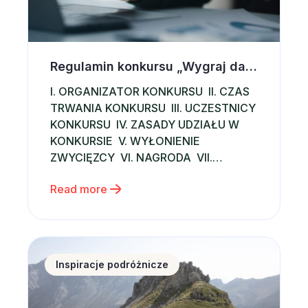
Regulamin konkursu „Wygraj darmowy pobyt”
I. ORGANIZATOR KONKURSU II. CZAS
TRWANIA KONKURSU III. UCZESTNICY
KONKURSU IV. ZASADY UDZIAŁU W
KONKURSIE V. WYŁONIENIE
ZWYCIĘZCY VI. NAGRODA VII.
PRZYZNANIE NAGRODY VIII. DANE
Read more
OSOBOWE IX. POSTANOWIENIA
KOŃCOWE
Zakopane na początek wakacji – dlaczego warto wyb
Inspiracje podróżnicze