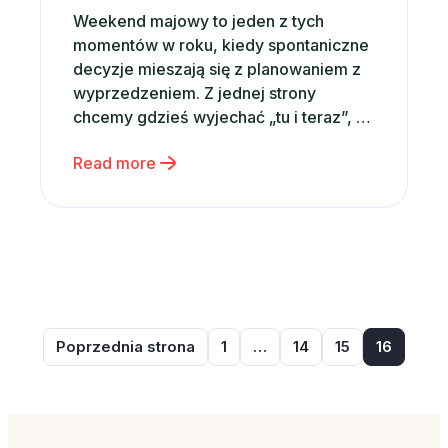
Weekend majowy to jeden z tych
momentów w roku, kiedy spontaniczne
decyzje mieszają się z planowaniem z
wyprzedzeniem. Z jednej strony
chcemy gdzieś wyjechać „tu i teraz”, z
drugiej – zależy nam na dobrej
Read more
lokalizacji i rozsądnej cenie. Nic
dziwnego, że w tym okresie rośnie
zainteresowanie frazami takimi jak tanie
noclegi, apartamenty na
wynajem czy noclegi w Polsce. Dobra
[…]
Poprzednia strona
1
…
14
15
16