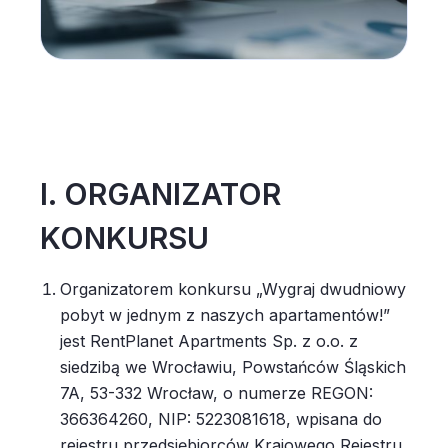
I. ORGANIZATOR
KONKURSU
Organizatorem konkursu „Wygraj dwudniowy
pobyt w jednym z naszych apartamentów!”
jest RentPlanet Apartments Sp. z o.o. z
siedzibą we Wrocławiu, Powstańców Śląskich
7A, 53-332 Wrocław, o numerze REGON:
366364260, NIP: 5223081618, wpisana do
rejestru przedsiębiorców Krajowego Rejestru