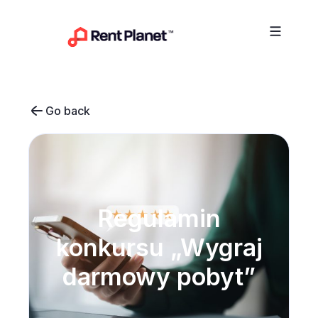
Przejdź do treści
Go back
Regulamin
konkursu „Wygraj
darmowy pobyt”