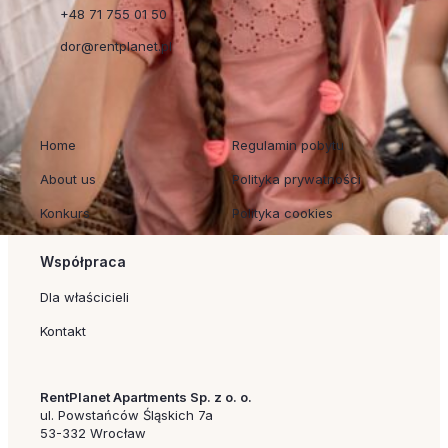
+48 71 755 01 50
dor@rentplanet.pl
Szybkie linki
Regulaminy
Home
Regulamin pobytu
About us
Polityka prywatności
Konkurs
Polityka cookies
Współpraca
Dla właścicieli
Kontakt
RentPlanet Apartments Sp. z o. o.
ul. Powstańców Śląskich 7a
53-332 Wrocław