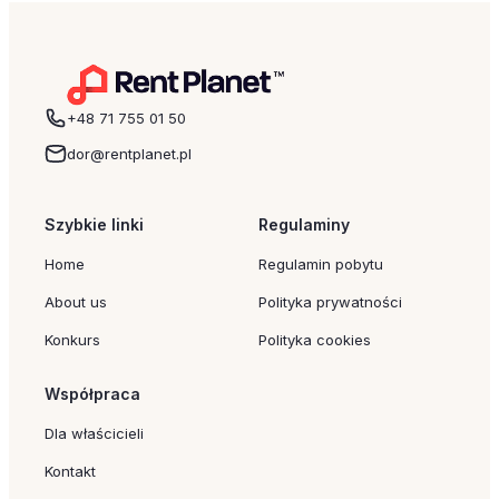
pomysłem może być po prostu wspólny
wyjazd – nawet krótki weekend…
+48 71 755 01 50
dor@rentplanet.pl
Szybkie linki
Regulaminy
Home
Regulamin pobytu
About us
Polityka prywatności
Konkurs
Polityka cookies
Współpraca
Dla właścicieli
Kontakt