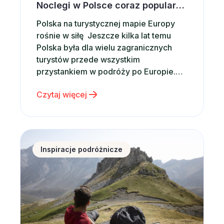
Noclegi w Polsce coraz popularniejsze wśród zagranicznych turystów. Co przyciąga ich do naszego kraju?
Polska na turystycznej mapie Europy
rośnie w siłę Jeszcze kilka lat temu
Polska była dla wielu zagranicznych
turystów przede wszystkim
przystankiem w podróży po Europie.
Dziś coraz częściej staje się głównym
Czytaj więcej
celem wakacyjnych wyjazdów.
Potwierdzają to najnowsze dane. W
2025 roku Polskę odwiedziło 21,4 mln
turystów zagranicznych, czyli o
Zakopane na początek wakacji – dlaczego warto wyb
około 9% więcej niż rok wcześniej. Co
Inspiracje podróżnicze
więcej, tempo…