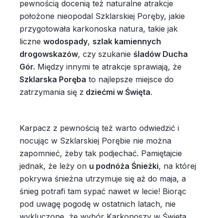
pewnością docenią też naturalne atrakcje
położone nieopodal Szklarskiej Poręby, jakie
przygotowała karkonoska natura, takie jak
liczne
wodospady
,
szlak kamiennych
drogowskazów
, czy szukanie
śladów Ducha
Gór.
Między innymi te atrakcje sprawiają, że
Szklarska Poręba
to najlepsze miejsce do
zatrzymania się z
dziećmi w Święta
.
Karpacz z pewnością też warto odwiedzić i
nocując w Szklarskiej Porębie nie można
zapomnieć, żeby tak podjechać. Pamiętajcie
jednak, że leży on
u podnóża Śnieżki
, na której
pokrywa śnieżna utrzymuje się aż do maja, a
śnieg potrafi tam sypać nawet w lecie! Biorąc
pod uwagę pogodę w ostatnich latach, nie
wykluczone, że wybór Karkonoszy w Święta