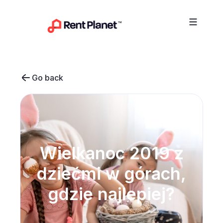
Przejdź do treści
Go back
Wielkanoc 2019 z
dziećmi w górach,
gdzie najlepiej?