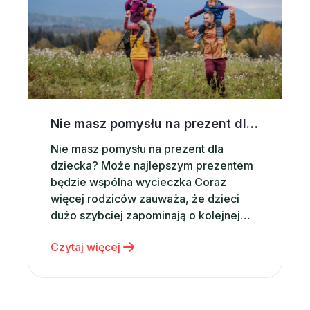
Nie masz pomysłu na prezent dla dziecka? Postaw na wspólną wycieczkę
Nie masz pomysłu na prezent dla
dziecka? Może najlepszym prezentem
będzie wspólna wycieczka Coraz
więcej rodziców zauważa, że dzieci
dużo szybciej zapominają o kolejnej
zabawce niż o wspólnie spędzonym
Czytaj więcej
czasie. Właśnie dlatego zamiast
kolejnego gadżetu coraz częściej
wybieramy emocje, wspomnienia i
rodzinne doświadczenia. Dobrym