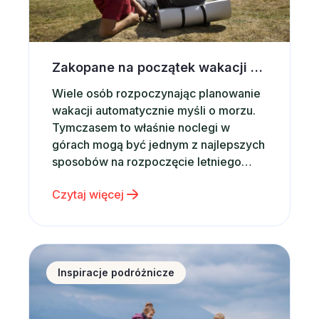
Zakopane na początek wakacji – dlaczego warto wybrać noclegi w górach?
Wiele osób rozpoczynając planowanie
wakacji automatycznie myśli o morzu.
Tymczasem to właśnie noclegi w
górach mogą być jednym z najlepszych
sposobów na rozpoczęcie letniego
sezonu podróżniczego. Górskie
Czytaj więcej
krajobrazy, świeże powietrze,
dziesiątki atrakcji i możliwość
aktywnego wypoczynku sprawiają, że
Zakopane od lat pozostaje jednym z
Nie masz pomysłu na prezent dla dziecka? Postaw 
najchętniej wybieranych kierunków w
Inspiracje podróżnicze
Polsce. Co ważne, Zakopane jest
miejscem, które sprawdza się…