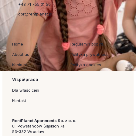
+48 71 755 01 50
dor@rentplanet.pl
Szybkie linki
Regulaminy
Home
Regulamin pobytu
About us
Polityka prywatności
Konkurs
Polityka cookies
Współpraca
Dla właścicieli
Kontakt
RentPlanet Apartments Sp. z o. o.
ul. Powstańców Śląskich 7a
53-332 Wrocław