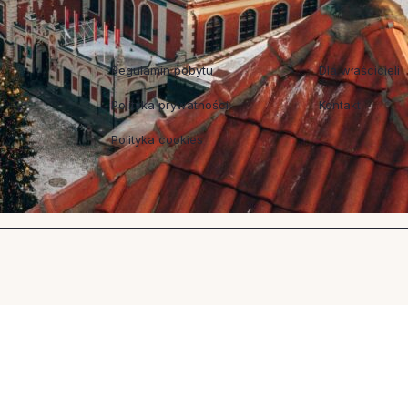
Regulaminy
Współpraca
Regulamin pobytu
Dla właścicieli
Polityka prywatności
Kontakt
Polityka cookies