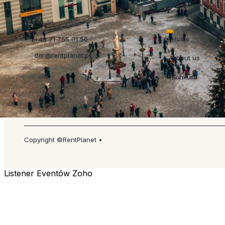
Szybkie linki
Home
+48 71 755 01 50
dor@rentplanet.pl
About us
Konkurs
Copyright ©RentPlanet •
Listener Eventów Zoho