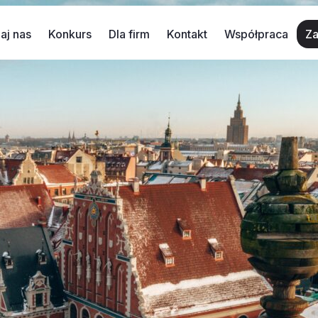
aj nas
Konkurs
Dla firm
Kontakt
Współpraca
Za
a Kraków?
ma osoby, która odwiedzając Kraków, nie słyszałaby o S
ał mieszkańców, domagając się ofiar. Król Krak obiecał r
kowi owcę wypchaną […]
 lokalsów
siłaby się niejedna krakowska para, czy rodzina. Zobaczc
 warunki trzeba dobrze wykorzystać i naładować w pełni bat
ej krakowianie? […]