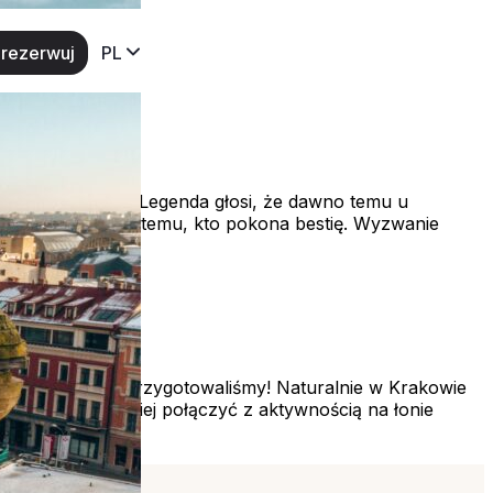
rezerwuj
PL
moku Wawelskim. Legenda głosi, że dawno temu u
ękę swojej córki temu, kto pokona bestię. Wyzwanie
ie, co dla Was przygotowaliśmy! Naturalnie w Krakowie
erie! A to najlepiej połączyć z aktywnością na łonie