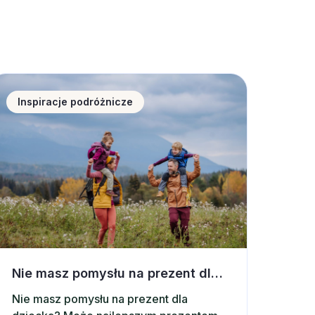
ju?
rać noclegi w górach?
ie masz pomysłu na prezent dla dziecka? Postaw na wspó
Inspiracje podróżnicze
Nie masz pomysłu na prezent dla dziecka? Postaw na wspólną wycieczkę
Nie masz pomysłu na prezent dla