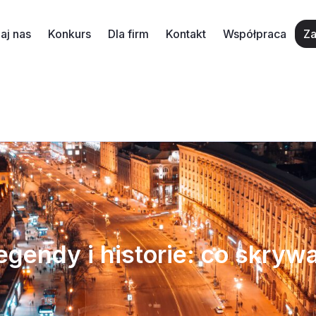
aj nas
Konkurs
Dla firm
Kontakt
Współpraca
Za
egendy i historie: co skry