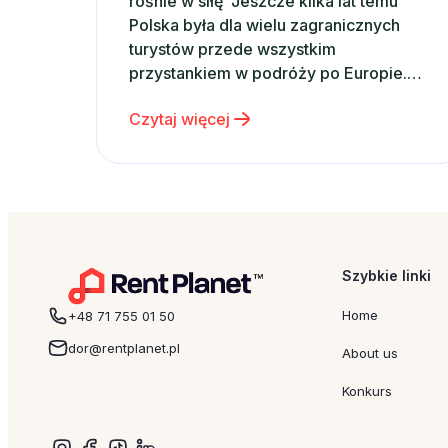
rośnie w siłę Jeszcze kilka lat temu
Polska była dla wielu zagranicznych
turystów przede wszystkim
przystankiem w podróży po Europie.
Dziś coraz częściej staje się głównym
Czytaj więcej
celem wakacyjnych wyjazdów.
Potwierdzają to najnowsze dane. W
2025 roku Polskę odwiedziło 21,4 mln
turystów zagranicznych, czyli o
około 9% więcej niż rok wcześniej. Co
więcej, tempo…
Szybkie linki
Home
+48 71 755 01 50
dor@rentplanet.pl
About us
Konkurs