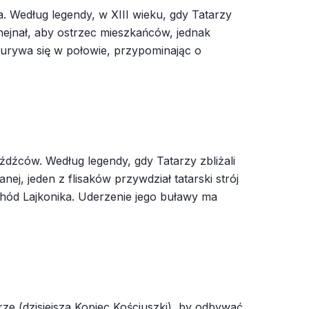
a. Według legendy, w XIII wieku, gdy Tatarzy
hejnał, aby ostrzec mieszkańców, jednak
 urywa się w połowie, przypominając o
źdźców. Według legendy, gdy Tatarzy zbliżali
nej, jeden z flisaków przywdział tatarski strój
chód Lajkonika. Uderzenie jego buławy ma
e (dzisiejsza Kopiec Kościuszki), by odbywać