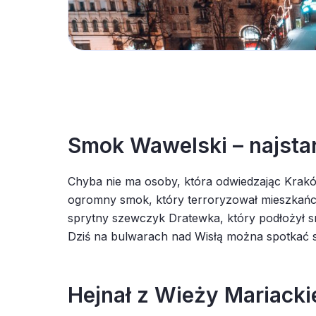
Smok Wawelski – najsta
Chyba nie ma osoby, która odwiedzając Krak
ogromny smok, który terroryzował mieszkańców
sprytny szewczyk Dratewka, który podłożył sm
Dziś na bulwarach nad Wisłą można spotkać 
Hejnał z Wieży Mariacki