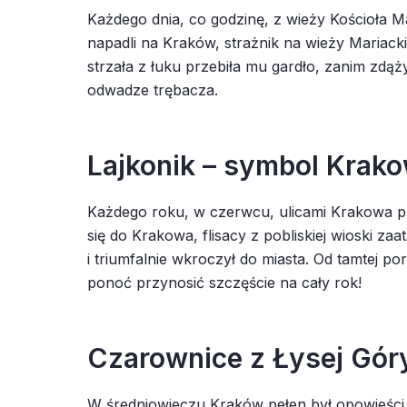
Każdego dnia, co godzinę, z wieży Kościoła Ma
napadli na Kraków, strażnik na wieży Mariack
strzała z łuku przebiła mu gardło, zanim zdą
odwadze trębacza.
Lajkonik – symbol Krak
Każdego roku, w czerwcu, ulicami Krakowa prz
się do Krakowa, flisacy z pobliskiej wioski zaa
i triumfalnie wkroczył do miasta. Od tamtej 
ponoć przynosić szczęście na cały rok!
Czarownice z Łysej Gór
W średniowieczu Kraków pełen był opowieści o