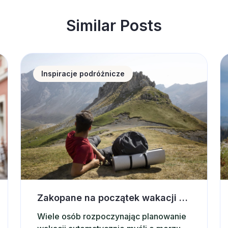
Similar Posts
 zagranicznych turystów. Co przyciąga ich do naszego kra
Zakopane na początek wakacji – dlaczego warto wyb
N
Inspiracje podróżnicze
Zakopane na początek wakacji – dlaczego warto wybrać noclegi w górach?
Wiele osób rozpoczynając planowanie