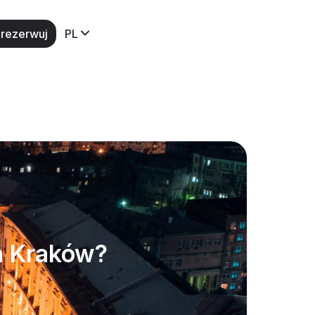
rezerwuj
PL
wa Kraków?