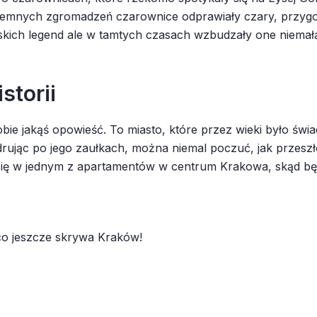
ajemnych zgromadzeń czarownice odprawiały czary, przygot
iejskich legend ale w tamtych czasach wzbudzały one niem
storii
obie jakąś opowieść. To miasto, które przez wieki było ś
drując po jego zaułkach, można niemal poczuć, jak przeszło
 się w jednym z apartamentów w centrum Krakowa, skąd będ
 co jeszcze skrywa Kraków!