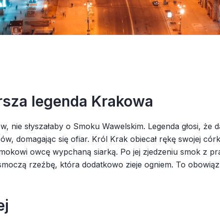
rsza legenda Krakowa
ów, nie słyszałaby o Smoku Wawelskim. Legenda głosi, że
, domagając się ofiar. Król Krak obiecał rękę swojej córk
okowi owcę wypchaną siarką. Po jej zjedzeniu smok z prag
smoczą rzeźbę, która dodatkowo zieje ogniem. To obowiąz
ej