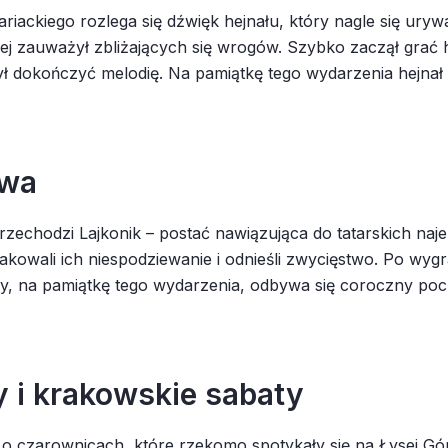
riackiego rozlega się dźwięk hejnału, który nagle się uryw
iej zauważył zbliżających się wrogów. Szybko zaczął grać 
żył dokończyć melodię. Na pamiątkę tego wydarzenia hejnał
owa
echodzi Lajkonik – postać nawiązująca do tatarskich naje
takowali ich niespodziewanie i odnieśli zwycięstwo. Po wygra
pory, na pamiątkę tego wydarzenia, odbywa się coroczny po
y i krakowskie sabaty
 czarownicach, które rzekomo spotykały się na Łysej Górz