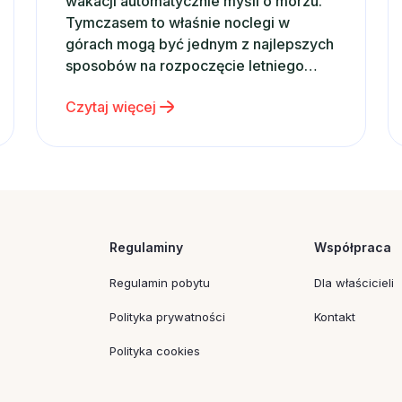
wakacji automatycznie myśli o morzu.
Tymczasem to właśnie noclegi w
górach mogą być jednym z najlepszych
sposobów na rozpoczęcie letniego
sezonu podróżniczego. Górskie
Czytaj więcej
krajobrazy, świeże powietrze,
dziesiątki atrakcji i możliwość
aktywnego wypoczynku sprawiają, że
Zakopane od lat pozostaje jednym z
najchętniej wybieranych kierunków w
Polsce. Co ważne, Zakopane jest
miejscem, które sprawdza się…
Regulaminy
Współpraca
Regulamin pobytu
Dla właścicieli
Polityka prywatności
Kontakt
Polityka cookies