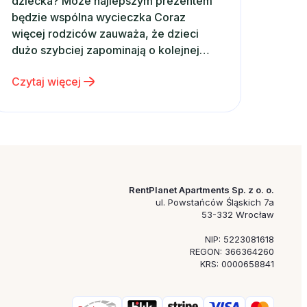
dziecka? Może najlepszym prezentem
będzie wspólna wycieczka Coraz
więcej rodziców zauważa, że dzieci
dużo szybciej zapominają o kolejnej
zabawce niż o wspólnie spędzonym
Czytaj więcej
czasie. Właśnie dlatego zamiast
kolejnego gadżetu coraz częściej
wybieramy emocje, wspomnienia i
rodzinne doświadczenia. Dobrym
pomysłem może być po prostu wspólny
wyjazd – nawet krótki weekend…
RentPlanet Apartments Sp. z o. o.
ul. Powstańców Śląskich 7a
53-332 Wrocław
NIP: 5223081618
REGON: 366364260
KRS: 0000658841