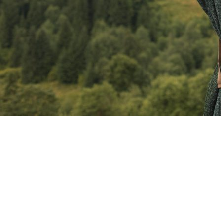
Copyright ©RentPlanet •
Listener Eventów Zoho