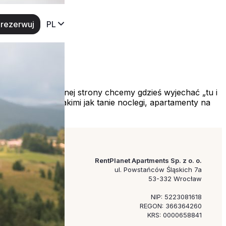
rezerwuj
PL
w Polsce?
edzeniem. Z jednej strony chcemy gdzieś wyjechać „tu i
sowanie frazami takimi jak tanie noclegi, apartamenty na
RentPlanet Apartments Sp. z o. o.
ul. Powstańców Śląskich 7a
53-332 Wrocław
NIP: 5223081618
REGON: 366364260
KRS: 0000658841