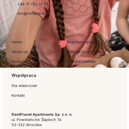
+48 71 755 01 50
dor@rentplanet.pl
Szybkie linki
Regulaminy
Home
Regulamin pobytu
About us
Polityka prywatności
Konkurs
Polityka cookies
Współpraca
Dla właścicieli
Kontakt
RentPlanet Apartments Sp. z o. o.
ul. Powstańców Śląskich 7a
53-332 Wrocław