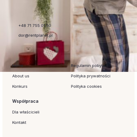
+48 71 755 01 50
dor@rentplanet.pl
Szybkie linki
Regulaminy
Home
Regulamin pobytu
About us
Polityka prywatności
Konkurs
Polityka cookies
Współpraca
Dla właścicieli
Kontakt