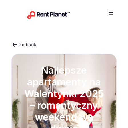
Przejdź do treści
Go back
Najlepsze
apartamenty na
Walentynki 2025
– romantyczny
weekend we