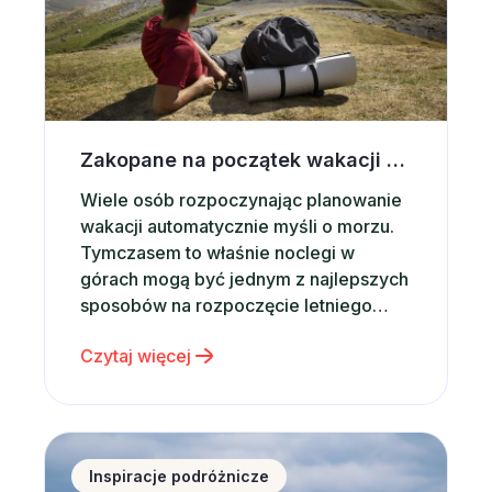
Zakopane na początek wakacji – dlaczego warto wybrać noclegi w górach?
Wiele osób rozpoczynając planowanie
wakacji automatycznie myśli o morzu.
Tymczasem to właśnie noclegi w
górach mogą być jednym z najlepszych
sposobów na rozpoczęcie letniego
sezonu podróżniczego. Górskie
Czytaj więcej
krajobrazy, świeże powietrze,
dziesiątki atrakcji i możliwość
aktywnego wypoczynku sprawiają, że
Zakopane od lat pozostaje jednym z
Nie masz pomysłu na prezent dla dziecka? Postaw 
najchętniej wybieranych kierunków w
Inspiracje podróżnicze
Polsce. Co ważne, Zakopane jest