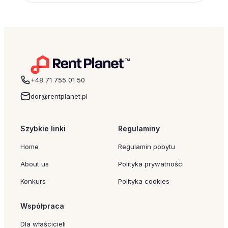
wybieramy emocje, wspomnienia i
rodzinne doświadczenia. Dobrym
pomysłem może być po prostu wspólny
wyjazd – nawet krótki weekend…
+48 71 755 01 50
dor@rentplanet.pl
Szybkie linki
Regulaminy
Home
Regulamin pobytu
About us
Polityka prywatności
Konkurs
Polityka cookies
Współpraca
Dla właścicieli