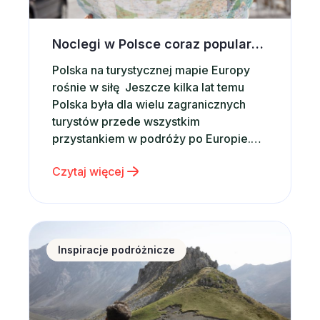
Noclegi w Polsce coraz popularniejsze wśród zagranicznych turystów. Co przyciąga ich do naszego kraju?
Polska na turystycznej mapie Europy
rośnie w siłę Jeszcze kilka lat temu
Polska była dla wielu zagranicznych
turystów przede wszystkim
przystankiem w podróży po Europie.
Dziś coraz częściej staje się głównym
Czytaj więcej
celem wakacyjnych wyjazdów.
Potwierdzają to najnowsze dane. W
2025 roku Polskę odwiedziło 21,4 mln
turystów zagranicznych, czyli o
Zakopane na początek wakacji – dlaczego warto wyb
około 9% więcej niż rok wcześniej. Co
Inspiracje podróżnicze
więcej, tempo…