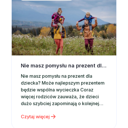
miejscem, które sprawdza się…
Nie masz pomysłu na prezent dla dziecka? Postaw na wspólną wycieczkę
Nie masz pomysłu na prezent dla
dziecka? Może najlepszym prezentem
będzie wspólna wycieczka Coraz
więcej rodziców zauważa, że dzieci
dużo szybciej zapominają o kolejnej
zabawce niż o wspólnie spędzonym
Czytaj więcej
czasie. Właśnie dlatego zamiast
kolejnego gadżetu coraz częściej