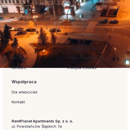
+48 71 755 01 50
dor@rentplanet.pl
Szybkie linki
Regulaminy
Home
Regulamin pobytu
About us
Polityka prywatności
Konkurs
Polityka cookies
Współpraca
Dla właścicieli
Kontakt
RentPlanet Apartments Sp. z o. o.
ul. Powstańców Śląskich 7a