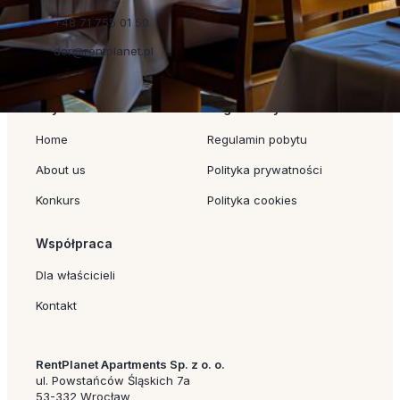
+48 71 755 01 50
dor@rentplanet.pl
Szybkie linki
Regulaminy
Home
Regulamin pobytu
About us
Polityka prywatności
Konkurs
Polityka cookies
Współpraca
Dla właścicieli
Kontakt
RentPlanet Apartments Sp. z o. o.
ul. Powstańców Śląskich 7a
53-332 Wrocław