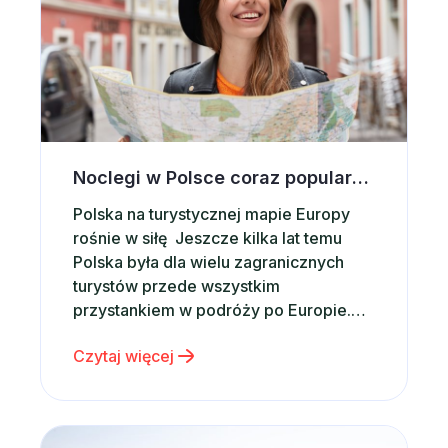
Noclegi w Polsce coraz popularniejsze wśród zagranicznych turystów. Co przyciąga ich do naszego kraju?
Polska na turystycznej mapie Europy
rośnie w siłę Jeszcze kilka lat temu
Polska była dla wielu zagranicznych
turystów przede wszystkim
przystankiem w podróży po Europie.
Dziś coraz częściej staje się głównym
Czytaj więcej
celem wakacyjnych wyjazdów.
Potwierdzają to najnowsze dane. W
2025 roku Polskę odwiedziło 21,4 mln
turystów zagranicznych, czyli o
Zakopane na początek wakacji – dlaczego warto wyb