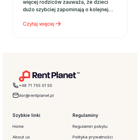
więcej rodziców zauważa, że dzieci
dużo szybciej zapominają o kolejnej
zabawce niż o wspólnie spędzonym
Czytaj więcej
czasie. Właśnie dlatego zamiast
kolejnego gadżetu coraz częściej
wybieramy emocje, wspomnienia i
rodzinne doświadczenia. Dobrym
pomysłem może być po prostu wspólny
wyjazd – nawet krótki weekend…
+48 71 755 01 50
dor@rentplanet.pl
Szybkie linki
Regulaminy
Home
Regulamin pobytu
About us
Polityka prywatności