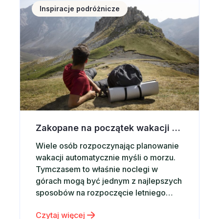
około 9% więcej niż rok wcześniej. Co
Inspiracje podróżnicze
więcej, tempo…
Zakopane na początek wakacji – dlaczego warto wybrać noclegi w górach?
Wiele osób rozpoczynając planowanie
wakacji automatycznie myśli o morzu.
Tymczasem to właśnie noclegi w
górach mogą być jednym z najlepszych
sposobów na rozpoczęcie letniego
sezonu podróżniczego. Górskie
Czytaj więcej
krajobrazy, świeże powietrze,