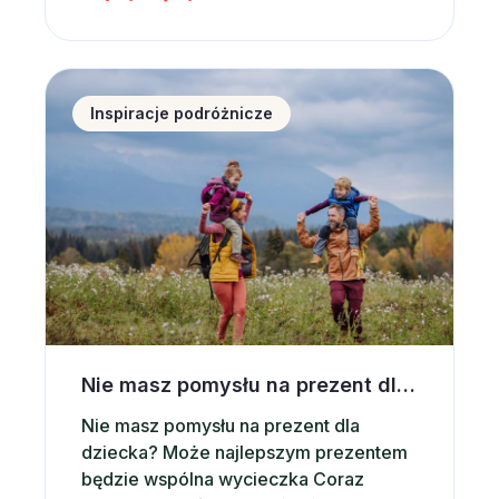
dziesiątki atrakcji i możliwość
aktywnego wypoczynku sprawiają, że
Zakopane od lat pozostaje jednym z
Nie masz pomysłu na prezent dla dziecka? Postaw 
najchętniej wybieranych kierunków w
Inspiracje podróżnicze
Polsce. Co ważne, Zakopane jest
miejscem, które sprawdza się…
Nie masz pomysłu na prezent dla dziecka? Postaw na wspólną wycieczkę
Nie masz pomysłu na prezent dla
dziecka? Może najlepszym prezentem
będzie wspólna wycieczka Coraz