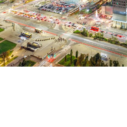
Copyright ©RentPlanet •
Listener Eventów Zoho