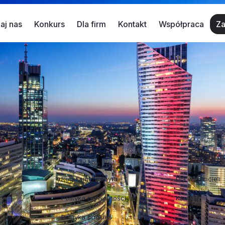
aj nas
Konkurs
Dla firm
Kontakt
Współpraca
Za
 dla najmłodszych
 odwiedzić z dziećmi podczas pobytu w stolicy i które spr
ze w niemal każdym zestawieniu. I nas to zupełnie nie dziwi
Regulaminy
Współpraca
Regulamin pobytu
Dla właścicieli
Polityka prywatności
Kontakt
Polityka cookies