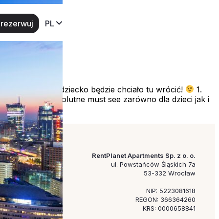
rezerwuj
PL
awią, że Twoje dziecko będzie chciało tu wrócić!
1.
, bo jest to absolutne must see zarówno dla dzieci jak i
RentPlanet Apartments Sp. z o. o.
ul. Powstańców Śląskich 7a
53-332 Wrocław
NIP: 5223081618
REGON: 366364260
KRS: 0000658841