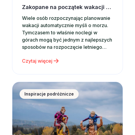
Zakopane na początek wakacji – dlaczego warto wybrać noclegi w górach?
Wiele osób rozpoczynając planowanie
wakacji automatycznie myśli o morzu.
Tymczasem to właśnie noclegi w
górach mogą być jednym z najlepszych
sposobów na rozpoczęcie letniego
sezonu podróżniczego. Górskie
Czytaj więcej
krajobrazy, świeże powietrze,
dziesiątki atrakcji i możliwość
aktywnego wypoczynku sprawiają, że
Zakopane od lat pozostaje jednym z
Nie masz pomysłu na prezent dla dziecka? Postaw 
najchętniej wybieranych kierunków w
Inspiracje podróżnicze
Polsce. Co ważne, Zakopane jest
miejscem, które sprawdza się…