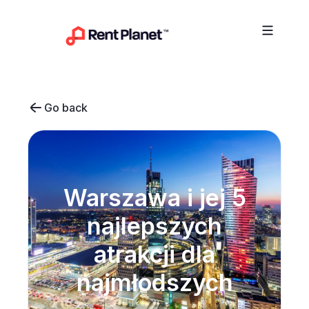
Przejdź do treści
Go back
Warszawa i jej 5
najlepszych
atrakcji dla
najmłodszych