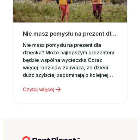
Nie masz pomysłu na prezent dla dziecka? Postaw na wspólną wycieczkę
Nie masz pomysłu na prezent dla
dziecka? Może najlepszym prezentem
będzie wspólna wycieczka Coraz
więcej rodziców zauważa, że dzieci
dużo szybciej zapominają o kolejnej
zabawce niż o wspólnie spędzonym
Czytaj więcej
czasie. Właśnie dlatego zamiast
kolejnego gadżetu coraz częściej
wybieramy emocje, wspomnienia i
rodzinne doświadczenia. Dobrym
pomysłem może być po prostu wspólny
wyjazd – nawet krótki weekend…