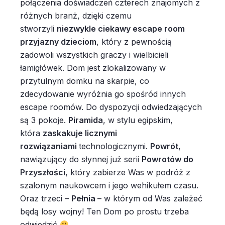
połączenia doświadczeń czterech znajomych z
różnych branż, dzięki czemu
stworzyli
niezwykle ciekawy escape room
przyjazny dzieciom
, który z pewnością
zadowoli wszystkich graczy i wielbicieli
łamigłówek. Dom jest zlokalizowany w
przytulnym domku na skarpie, co
zdecydowanie wyróżnia go spośród innych
escape roomów. Do dyspozycji odwiedzających
są 3 pokoje.
Piramida
, w stylu egipskim,
która
zaskakuje licznymi
rozwiązaniami
technologicznymi.
Powrót
,
nawiązujący do słynnej już serii
Powrotów do
Przyszłości
, który zabierze Was w podróż z
szalonym naukowcem i jego wehikułem czasu.
Oraz trzeci –
Pełnia
– w którym od Was zależeć
będą losy wojny! Ten Dom po prostu trzeba
odwiedzić