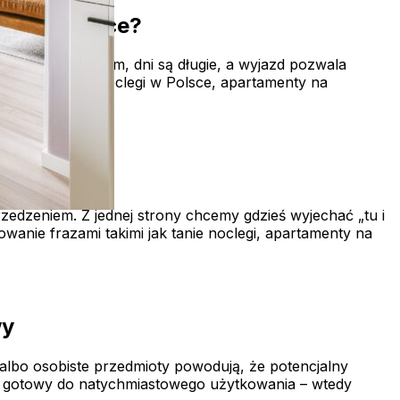
jem w Polsce?
przyja podróżom, dni są długie, a wyjazd pozwala
mi takimi jak noclegi w Polsce, apartamenty na
w Polsce?
edzeniem. Z jednej strony chcemy gdzieś wyjechać „tu i
sowanie frazami takimi jak tanie noclegi, apartamenty na
wy
albo osobiste przedmioty powodują, że potencjalny
 i gotowy do natychmiastowego użytkowania – wtedy