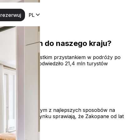
rezerwuj
PL
rzyciąga ich do naszego kraju?
rystów przede wszystkim przystankiem w podróży po
025 roku Polskę odwiedziło 21,4 mln turystów
ach mogą być jednym z najlepszych sposobów na
 aktywnego wypoczynku sprawiają, że Zakopane od lat
a się […]