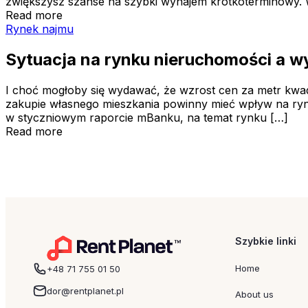
zwiększysz szanse na szybki wynajem krótkoterminowy. W
Read more
Sytuacja na rynku nieruchomości a wynajem krótkoterm
Rynek najmu
Sytuacja na rynku nieruchomości a 
I choć mogłoby się wydawać, że wzrost cen za metr kwa
zakupie własnego mieszkania powinny mieć wpływ na rynko
w styczniowym raporcie mBanku, na temat rynku […]
Read more
Szybkie linki
Home
+48 71 755 01 50
dor@rentplanet.pl
About us