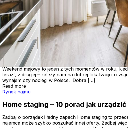
Długi weekend Bożego Ciała – gdzie 
Długi weekend Bożego Ciała to dla wielu osób pierwszy
złapać oddech jeszcze przed sezonem urlopowym. Nic więc
wynajem, apartamenty nad morzem czy noclegi w górach.
Read more
Weekend majowy – gdzie znaleźć tanie noclegi i aparta
Inspiracje podróżnicze
Weekend majowy – gdzie znaleźć tani
Weekend majowy to jeden z tych momentów w roku, kiedy 
teraz”, z drugiej – zależy nam na dobrej lokalizacji i roz
wynajem czy noclegi w Polsce. Dobra […]
Read more
Home staging – 10 porad jak urządzić wnętrze pod wyna
Rynek najmu
Home staging – 10 porad jak urządzi
Zadbaj o porządek i ładny zapach Home staging to przed
najemca może szybko poszukać innej oferty. Zadbaj więc