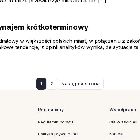
arto także przewietrzyć mieszkanie lub […]
inowy
wynajem krótkoterminowy
dratowy w większości polskich miast, w połączeniu z za
we tendencje, z opinii analityków wynika, że sytuacja ta
1
2
Następna strona
Regulaminy
Współpraca
Regulamin pobytu
Dla właścicieli
Polityka prywatności
Kontakt