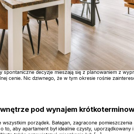
znaleźć noclegi i apartamenty na wyna
 prawdziwie wakacyjny moment w roku. Czerwcowa pogoda s
 dziwnego, że w tym okresie rośnie zainteresowanie fraza
 Coraz więcej osób wybiera dziś […]
menty na wynajem w Polsce?
e noclegi i apartamenty na wynajem 
spontaniczne decyzje mieszają się z planowaniem z wyprz
sądnej cenie. Nic dziwnego, że w tym okresie rośnie zaintere
jem krótkoterminowy
ć wnętrze pod wynajem krótkotermino
e wszystkim porządek. Bałagan, zagracone pomieszczenia 
 o to, aby apartament był idealnie czysty, uporządkowany