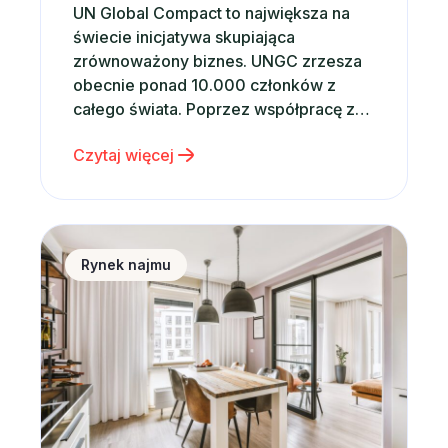
UN Global Compact to największa na
świecie inicjatywa skupiająca
zrównoważony biznes. UNGC zrzesza
obecnie ponad 10.000 członków z
całego świata. Poprzez współpracę z
rządami, międzynarodowymi
Czytaj więcej
organizacjami, firmami i instytucjami
prowadzi szereg ambitnych działań,
stając się katalizatorem globalnych
zmian. Od momentu powołania w 2000
Sytuacja na rynku nieruchomości a wynajem krótko
roku przez Sekretarza Generalnego
Rynek najmu
ONZ – Kofi Annana, UN Global Compact
prowadzi…