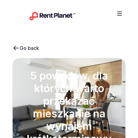
Przejdź do treści
Go back
5 powodów, dla
których warto
przekazać
mieszkanie na
wynajem