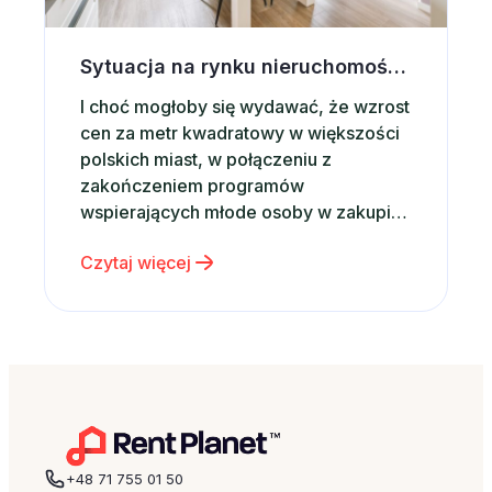
Sytuacja na rynku nieruchomości a wynajem krótkoterminowy
I choć mogłoby się wydawać, że wzrost
cen za metr kwadratowy w większości
polskich miast, w połączeniu z
zakończeniem programów
wspierających młode osoby w zakupie
własnego mieszkania powinny mieć
Czytaj więcej
wpływ na rynkowe tendencje, z opinii
analityków wynika, że sytuacja ta nie
powinna mieć miejsca. Zgodnie z
wynikami opisanymi w styczniowym
raporcie mBanku, na temat rynku…
+48 71 755 01 50