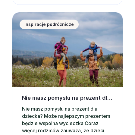
aktywnego wypoczynku sprawiają, że
Zakopane od lat pozostaje jednym z
Nie masz pomysłu na prezent dla dziecka? Postaw 
najchętniej wybieranych kierunków w
Inspiracje podróżnicze
Polsce. Co ważne, Zakopane jest
miejscem, które sprawdza się…
Nie masz pomysłu na prezent dla dziecka? Postaw na wspólną wycieczkę
Nie masz pomysłu na prezent dla
dziecka? Może najlepszym prezentem
będzie wspólna wycieczka Coraz
więcej rodziców zauważa, że dzieci