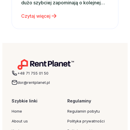
dużo szybciej zapominają o kolejnej
zabawce niż o wspólnie spędzonym
Czytaj więcej
czasie. Właśnie dlatego zamiast
kolejnego gadżetu coraz częściej
wybieramy emocje, wspomnienia i
rodzinne doświadczenia. Dobrym
pomysłem może być po prostu wspólny
wyjazd – nawet krótki weekend…
+48 71 755 01 50
dor@rentplanet.pl
Szybkie linki
Regulaminy
Home
Regulamin pobytu
About us
Polityka prywatności