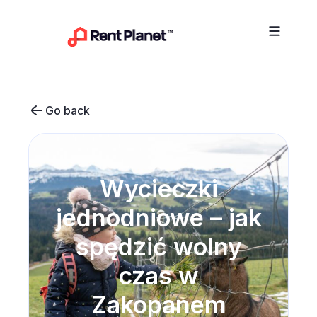
Przejdź do treści
Go back
Wycieczki
jednodniowe – jak
spędzić wolny
czas w
Zakopanem