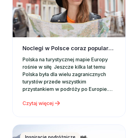
Noclegi w Polsce coraz popularniejsze wśród zagranicznych turystów. Co przyciąga ich do naszego kraju?
Polska na turystycznej mapie Europy
rośnie w siłę Jeszcze kilka lat temu
Polska była dla wielu zagranicznych
turystów przede wszystkim
przystankiem w podróży po Europie.
Dziś coraz częściej staje się głównym
Czytaj więcej
celem wakacyjnych wyjazdów.
Potwierdzają to najnowsze dane. W
2025 roku Polskę odwiedziło 21,4 mln
turystów zagranicznych, czyli o
Zakopane na początek wakacji – dlaczego warto wyb
około 9% więcej niż rok wcześniej. Co
Inspiracje podróżnicze