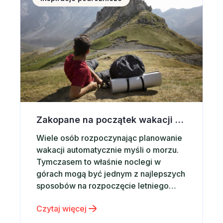
więcej, tempo…
Zakopane na początek wakacji – dlaczego warto wybrać noclegi w górach?
Wiele osób rozpoczynając planowanie
wakacji automatycznie myśli o morzu.
Tymczasem to właśnie noclegi w
górach mogą być jednym z najlepszych
sposobów na rozpoczęcie letniego
sezonu podróżniczego. Górskie
Czytaj więcej
krajobrazy, świeże powietrze,
dziesiątki atrakcji i możliwość