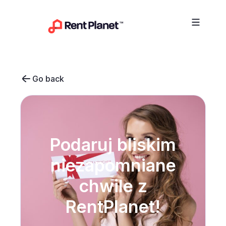
Przejdź do treści
Go back
Podaruj bliskim
niezapomniane
chwile z
RentPlanet!