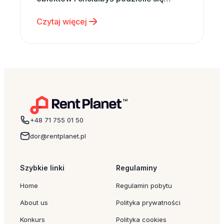
swoimi wrażeniami, mamy dla Ciebie
Czytaj więcej
świetną wiadomość! Zapraszamy do
udziału w naszym konkursie „Opinia,
która się opłaca – podziel się swoimi
wrażeniami i zgarnij
nocleg”. Wystarczy, że napiszesz
opinię i zgłosisz…
+48 71 755 01 50
dor@rentplanet.pl
Szybkie linki
Regulaminy
Home
Regulamin pobytu
About us
Polityka prywatności
Konkurs
Polityka cookies