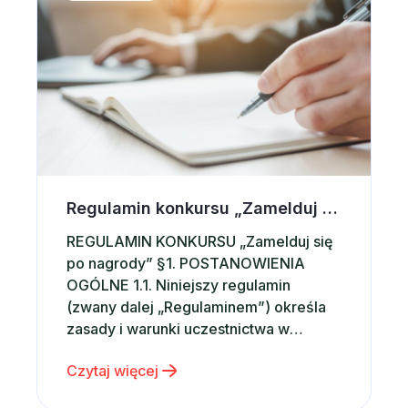
Regulamin konkursu „Zamelduj się po nagrody”
REGULAMIN KONKURSU „Zamelduj się
po nagrody” §1. POSTANOWIENIA
OGÓLNE 1.1. Niniejszy regulamin
(zwany dalej „Regulaminem”) określa
zasady i warunki uczestnictwa w
konkursie „Zamelduj się po nagrody”
Czytaj więcej
1.2. Organizatorem i fundatorem nagród
w Konkursie jest RentPlanet Apartments