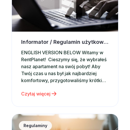
Informator / Regulamin użytkowania apartamentów RentPlanet
ENGLISH VERSION BELOW Witamy w
RentPlanet! Cieszymy się, że wybrałeś
nasz apartament na swój pobyt! Aby
Twój czas u nas był jak najbardziej
komfortowy, przygotowaliśmy krótki
informator z najważniejszymi zasadami
Czytaj więcej
obowiązującymi w naszych
apartamentach oraz linki do pełnego
regulaminu. Na samym dole znajdziesz
także aktualne konkursy i promocje –
Regulamin konkursu &#8222;Zamelduj się po nagrod
sprawdź, co dla Ciebie
Regulaminy
przygotowaliśmy! …