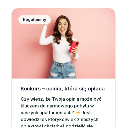
Sp. z o.o. z siedzibą we Wrocławiu,
Powstańców Śląskich 7A, 53-332
Konkurs &#8211; opinia, która się opłaca
Wrocław, o numerze REGON:
Regulaminy
366364260, NIP: 5223081618,
wpisana…
Konkurs – opinia, która się opłaca
Czy wiesz, że Twoja opinia może być
kluczem do darmowego pobytu w
naszych apartamentach?
Jeśli
odwiedziłeś którykolwiek z naszych
obiektów i chciałbyś podzielić się