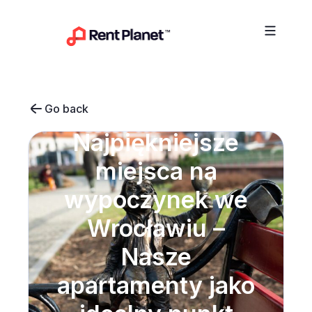
Przejdź do treści
Go back
Najpiękniejsze
miejsca na
wypoczynek we
Wrocławiu –
Nasze
apartamenty jako