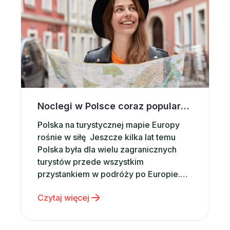
Noclegi w Polsce coraz popularniejsze wśród zagranicznych turystów. Co przyciąga ich do naszego kraju?
Polska na turystycznej mapie Europy
rośnie w siłę Jeszcze kilka lat temu
Polska była dla wielu zagranicznych
turystów przede wszystkim
przystankiem w podróży po Europie.
Dziś coraz częściej staje się głównym
Czytaj więcej
celem wakacyjnych wyjazdów.
Potwierdzają to najnowsze dane. W
2025 roku Polskę odwiedziło 21,4 mln