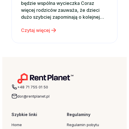
będzie wspólna wycieczka Coraz
więcej rodziców zauważa, że dzieci
dużo szybciej zapominają o kolejnej
zabawce niż o wspólnie spędzonym
Czytaj więcej
czasie. Właśnie dlatego zamiast
kolejnego gadżetu coraz częściej
wybieramy emocje, wspomnienia i
rodzinne doświadczenia. Dobrym
pomysłem może być po prostu wspólny
wyjazd – nawet krótki weekend…
+48 71 755 01 50
dor@rentplanet.pl
Szybkie linki
Regulaminy
Home
Regulamin pobytu