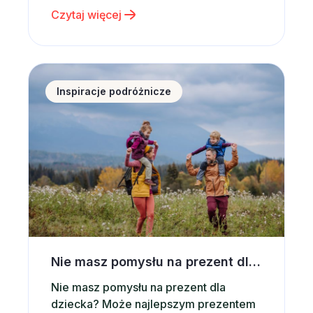
Czytaj więcej
krajobrazy, świeże powietrze,
dziesiątki atrakcji i możliwość
aktywnego wypoczynku sprawiają, że
Zakopane od lat pozostaje jednym z
Nie masz pomysłu na prezent dla dziecka? Postaw 
najchętniej wybieranych kierunków w
Inspiracje podróżnicze
Polsce. Co ważne, Zakopane jest
miejscem, które sprawdza się…
Nie masz pomysłu na prezent dla dziecka? Postaw na wspólną wycieczkę
Nie masz pomysłu na prezent dla
dziecka? Może najlepszym prezentem