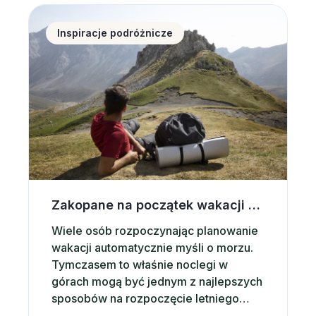
turystów zagranicznych, czyli o
Zakopane na początek wakacji – dlaczego warto wyb
około 9% więcej niż rok wcześniej. Co
Inspiracje podróżnicze
więcej, tempo…
Zakopane na początek wakacji – dlaczego warto wybrać noclegi w górach?
Wiele osób rozpoczynając planowanie
wakacji automatycznie myśli o morzu.
Tymczasem to właśnie noclegi w
górach mogą być jednym z najlepszych
sposobów na rozpoczęcie letniego
sezonu podróżniczego. Górskie