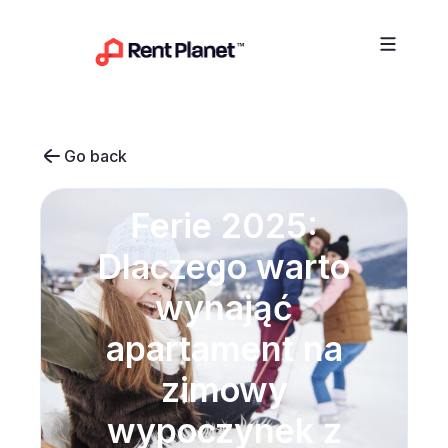
Przejdź do treści
Go back
Ferie 2025:
Dlaczego warto
wynająć
apartament na
zimowy
wypoczynek z