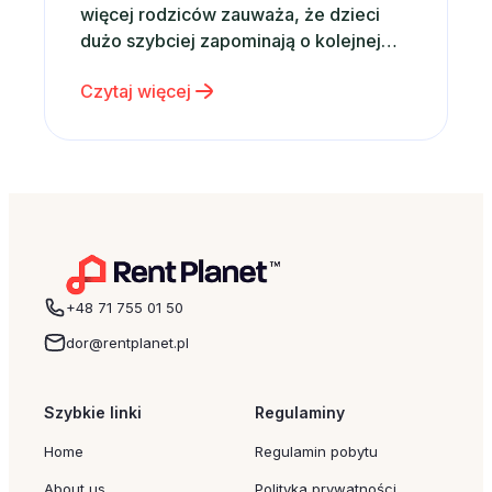
więcej rodziców zauważa, że dzieci
dużo szybciej zapominają o kolejnej
zabawce niż o wspólnie spędzonym
Czytaj więcej
czasie. Właśnie dlatego zamiast
kolejnego gadżetu coraz częściej
wybieramy emocje, wspomnienia i
rodzinne doświadczenia. Dobrym
pomysłem może być po prostu wspólny
wyjazd – nawet krótki weekend…
+48 71 755 01 50
dor@rentplanet.pl
Szybkie linki
Regulaminy
Home
Regulamin pobytu
About us
Polityka prywatności