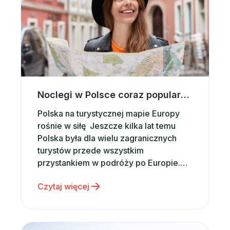
Noclegi w Polsce coraz popularniejsze wśród zagranicznych turystów. Co przyciąga ich do naszego kraju?
Polska na turystycznej mapie Europy
rośnie w siłę Jeszcze kilka lat temu
Polska była dla wielu zagranicznych
turystów przede wszystkim
przystankiem w podróży po Europie.
Dziś coraz częściej staje się głównym
Czytaj więcej
celem wakacyjnych wyjazdów.
Potwierdzają to najnowsze dane. W
2025 roku Polskę odwiedziło 21,4 mln
turystów zagranicznych, czyli o
Zakopane na początek wakacji – dlaczego warto wyb