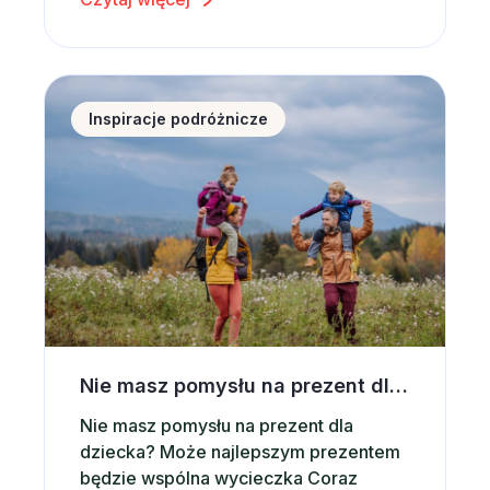
krajobrazy, świeże powietrze,
dziesiątki atrakcji i możliwość
aktywnego wypoczynku sprawiają, że
Zakopane od lat pozostaje jednym z
Nie masz pomysłu na prezent dla dziecka? Postaw 
najchętniej wybieranych kierunków w
Inspiracje podróżnicze
Polsce. Co ważne, Zakopane jest
miejscem, które sprawdza się…
Nie masz pomysłu na prezent dla dziecka? Postaw na wspólną wycieczkę
Nie masz pomysłu na prezent dla
dziecka? Może najlepszym prezentem
będzie wspólna wycieczka Coraz