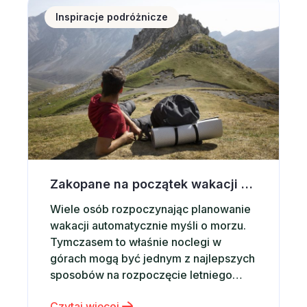
około 9% więcej niż rok wcześniej. Co
Inspiracje podróżnicze
więcej, tempo…
Zakopane na początek wakacji – dlaczego warto wybrać noclegi w górach?
Wiele osób rozpoczynając planowanie
wakacji automatycznie myśli o morzu.
Tymczasem to właśnie noclegi w
górach mogą być jednym z najlepszych
sposobów na rozpoczęcie letniego
sezonu podróżniczego. Górskie
Czytaj więcej