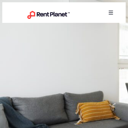
Przejdź do treści
5 powodów, dla których warto przekazać mieszkanie na
Rynek najmu
5 powodów, dla których warto
przekazać mieszkanie na wynajem
krótkoterminowy
Co jednak w sytuacji, gdy jesteś właścicielem
mieszkania? Choć wielu posiadaczy nieruchomości
decyduje się przeznaczyć je na wynajem
długoterminowy, warto rozważyć inne opcje. Jedną z
nich jest wynajmowanie mieszkania na krótki termin, np.
doby, gdzie zarządzaniem lokalem zajmuje się
zewnętrzna, profesjonalna firma. Dlaczego warto
postawić na takie rozwiązanie? Oto 5 powodów, dla
których powinieneś rozważyć […]
Read more