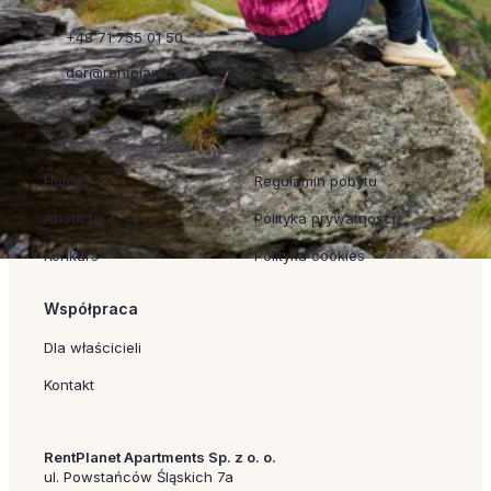
+48 71 755 01 50
dor@rentplanet.pl
Szybkie linki
Regulaminy
Home
Regulamin pobytu
About us
Polityka prywatności
Konkurs
Polityka cookies
Współpraca
Dla właścicieli
Kontakt
RentPlanet Apartments Sp. z o. o.
ul. Powstańców Śląskich 7a