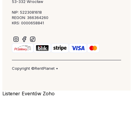
53-332 Wrocław
NIP: 5223081618
REGON: 366364260
KRS: 0000658841
Copyright ©RentPlanet •
Listener Eventów Zoho