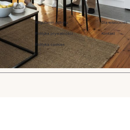
Regulaminy
Współpraca
Regulamin pobytu
Dla właścicieli
Polityka prywatności
Kontakt
Polityka cookies