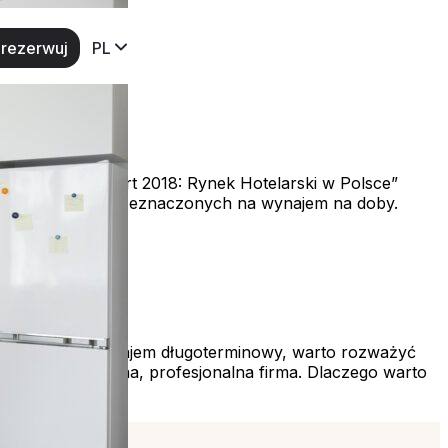
rezerwuj
PL
isanych w „Raport 2018: Rynek Hotelarski w Polsce”
i nieruchomości przeznaczonych na wynajem na doby.
rminowy
eznaczyć je na wynajem długoterminowy, warto rozważyć
uje się zewnętrzna, profesjonalna firma. Dlaczego warto