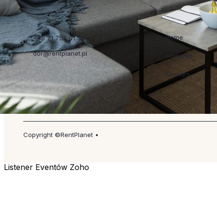
Szybkie linki
Home
+48 71 755 01 50
dor@rentplanet.pl
About us
Konkurs
Copyright ©RentPlanet •
Listener Eventów Zoho