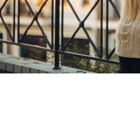
Copyright ©RentPlanet •
Listener Eventów Zoho