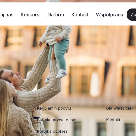
aj nas
Konkurs
Dla firm
Kontakt
Współpraca
Za
 dzieci
 dalej zastanawiasz się czy warto tu wpaść?;) Zobacz, jak 
 czegoś szalonego
Weźcie dzieciaki do indiańskiej wioski
Regulaminy
Współpraca
Regulamin pobytu
Dla właścicieli
Polityka prywatności
Kontakt
Polityka cookies