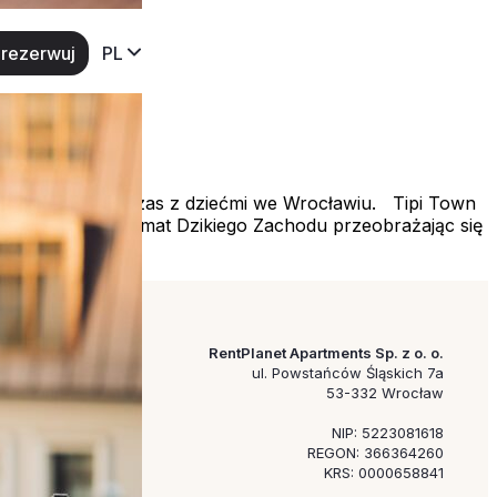
rezerwuj
PL
najlepiej spędzić czas z dziećmi we Wrocławiu. Tipi Town
. Wczujcie się w klimat Dzikiego Zachodu przeobrażając się
RentPlanet Apartments Sp. z o. o.
ul. Powstańców Śląskich 7a
53-332 Wrocław
NIP: 5223081618
REGON: 366364260
KRS: 0000658841