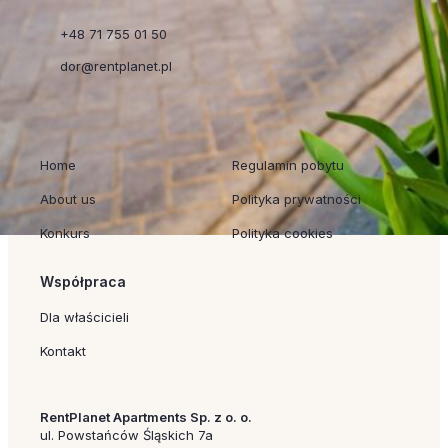
+48 71 755 01 50
dor@rentplanet.pl
Szybkie linki
Regulaminy
Home
Regulamin pobytu
About us
Polityka prywatności
Konkurs
Polityka cookies
Współpraca
Dla właścicieli
Kontakt
RentPlanet Apartments Sp. z o. o.
ul. Powstańców Śląskich 7a