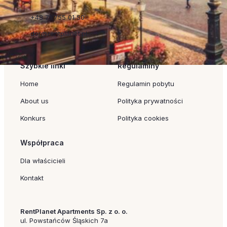
+48 71 755 01 50
dor@rentplanet.pl
Szybkie linki
Regulaminy
Home
Regulamin pobytu
About us
Polityka prywatności
Konkurs
Polityka cookies
Współpraca
Dla właścicieli
Kontakt
RentPlanet Apartments Sp. z o. o.
ul. Powstańców Śląskich 7a