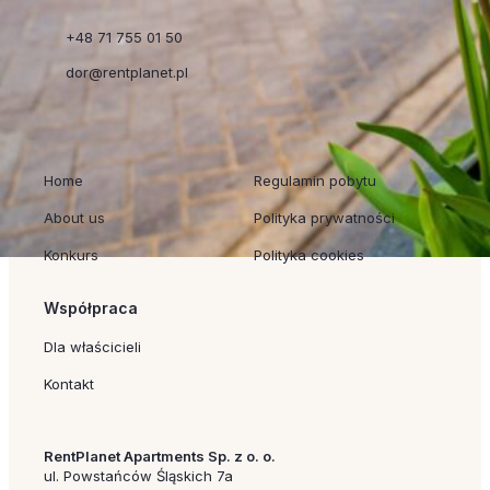
+48 71 755 01 50
dor@rentplanet.pl
Szybkie linki
Regulaminy
Home
Regulamin pobytu
About us
Polityka prywatności
Konkurs
Polityka cookies
Współpraca
Dla właścicieli
Kontakt
RentPlanet Apartments Sp. z o. o.
ul. Powstańców Śląskich 7a