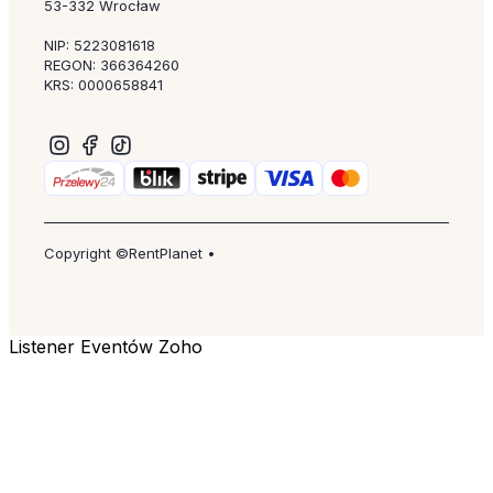
53-332 Wrocław
NIP: 5223081618
REGON: 366364260
KRS: 0000658841
Copyright ©RentPlanet •
Listener Eventów Zoho